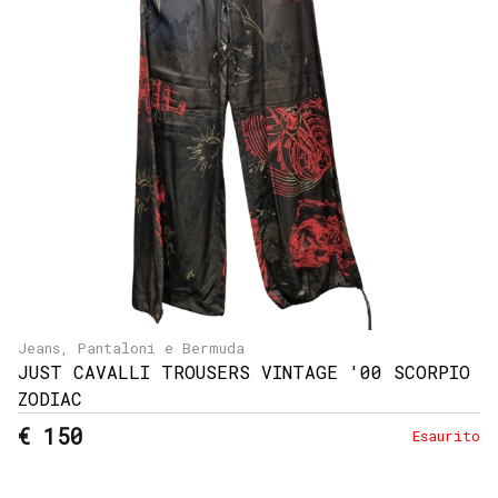
e
resi
Metodi
di
pagamento
Privacy
Policy
Il
mio
account
Jeans, Pantaloni e Bermuda
JUST CAVALLI TROUSERS VINTAGE '00 SCORPIO
ZODIAC
€ 150
Esaurito