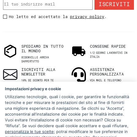
ISCRIVITI
Ho letto ed accettato la
privacy policy
.
SPEDIAMO IN TUTTO
CONSEGNE RAPIDE
IL MONDO
1/2 GIORNI LAVORATIVI IN
ITALIA
BIDONVILLE ARRIVA
DAPPERTUTTO
ISCRIVITI ALLA
ASSISTENZA
NEWSLETTER
PERSONALIZZATA
10% DI SCONTO PER TE
VIA MAIL E TELEFONO
Impostazioni privacy e cookie
Utilizziamo tecnologie, quali i cookie, per garantire le funzionalità
tecniche e per misurare le prestazioni del sito al fine di fornirti
una migliore esperienza di navigazione. Se clicchi su “Accetta”,
acconsentirai all'installazione dei cookie per le finalità indicate.
Vuoi evitare l'installazione di cookie non necessari? Clicca su
“Rifiuta”. Se vuoi decidere quali cookie accettare e quali rifiutare,
Via Melo 224/a, Bari, Italy, 70121
personalizza le tue scelte
; potrai modificare le tue preferenze in