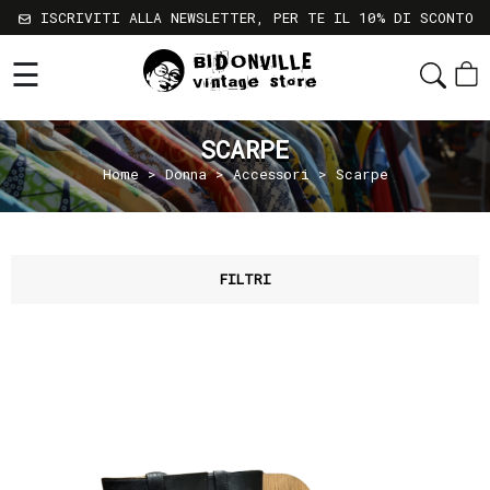
ISCRIVITI ALLA NEWSLETTER, PER TE IL 10% DI SCONTO
☰
Shop
Chi
SCARPE
Siamo
Home
>
Donna
>
Accessori
> Scarpe
Sostenibilità
Servizi
Contatti
FILTRI
Gift
Card
Newsletter
Termini
e
Condizioni
Spedizioni