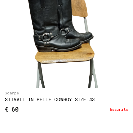
e
resi
Metodi
di
pagamento
Privacy
Policy
Il
mio
account
Scarpe
STIVALI IN PELLE COWBOY SIZE 43
€ 60
Esaurito