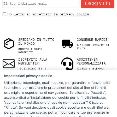
ISCRIVITI
Ho letto ed accettato la
privacy policy
.
SPEDIAMO IN TUTTO
CONSEGNE RAPIDE
IL MONDO
1/2 GIORNI LAVORATIVI IN
ITALIA
BIDONVILLE ARRIVA
DAPPERTUTTO
ISCRIVITI ALLA
ASSISTENZA
NEWSLETTER
PERSONALIZZATA
10% DI SCONTO PER TE
VIA MAIL E TELEFONO
Impostazioni privacy e cookie
Utilizziamo tecnologie, quali i cookie, per garantire le funzionalità
tecniche e per misurare le prestazioni del sito al fine di fornirti
una migliore esperienza di navigazione. Se clicchi su “Accetta”,
acconsentirai all'installazione dei cookie per le finalità indicate.
Vuoi evitare l'installazione di cookie non necessari? Clicca su
“Rifiuta”. Se vuoi decidere quali cookie accettare e quali rifiutare,
Via Melo 224/a, Bari, Italy, 70121
personalizza le tue scelte
; potrai modificare le tue preferenze in