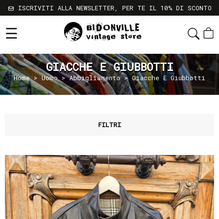
ISCRIVITI ALLA NEWSLETTER, PER TE IL 10% DI SCONTO
☰
Shop
Chi
GIACCHE E GIUBBOTTI
Siamo
Home
>
Uomo
>
Abbigliamento
> Giacche E Giubbotti
Sostenibilità
Servizi
Contatti
FILTRI
Gift
Card
Newsletter
Termini
e
Condizioni
Spedizioni