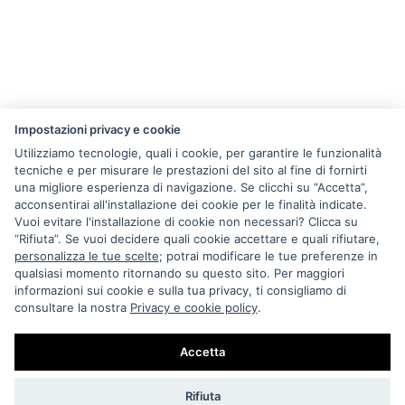
Giacche e giubbotti
Impostazioni privacy e cookie
VINTAGE PUFFER JACKET '00 KARL KANI
Utilizziamo tecnologie, quali i cookie, per garantire le funzionalità
€ 85
tecniche e per misurare le prestazioni del sito al fine di fornirti
Esaurito
una migliore esperienza di navigazione. Se clicchi su “Accetta”,
acconsentirai all'installazione dei cookie per le finalità indicate.
Vuoi evitare l'installazione di cookie non necessari? Clicca su
“Rifiuta”. Se vuoi decidere quali cookie accettare e quali rifiutare,
personalizza le tue scelte
; potrai modificare le tue preferenze in
qualsiasi momento ritornando su questo sito. Per maggiori
informazioni sui cookie e sulla tua privacy, ti consigliamo di
consultare la nostra
Privacy e cookie policy
.
Accetta
Rifiuta