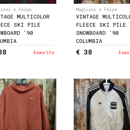
lioni e Felpe
Maglioni e Felpe
NTAGE MULTICOLOR
VINTAGE MULTICOL
EECE SKI PILE
FLEECE SKI PILE
OWBOARD '90
SNOWBOARD '90
LUMBIA
COLUMBIA
38
€ 38
Esaurito
Esau