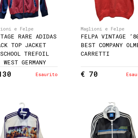
lioni e Felpe
Maglioni e Felpe
NTAGE RARE ADIDAS
FELPA VINTAGE ’8
ACK TOP JACKET
BEST COMPANY OLM
DSCHOOL TREFOIL
CARRETTI
S WEST GERMANY
130
€ 70
Esaurito
Esau