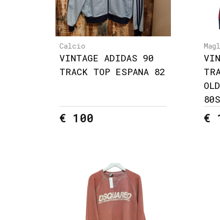
Calcio
Mag
VINTAGE ADIDAS 90
VI
TRACK TOP ESPANA 82
TR
OL
80
€ 100
€ 