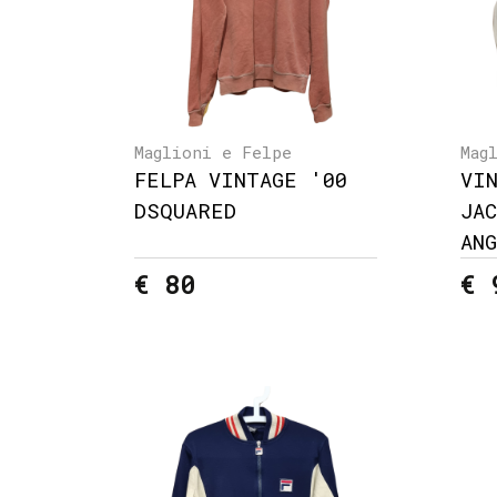
Maglioni e Felpe
Mag
FELPA VINTAGE '00
VI
DSQUARED
JA
AN
€ 80
€ 