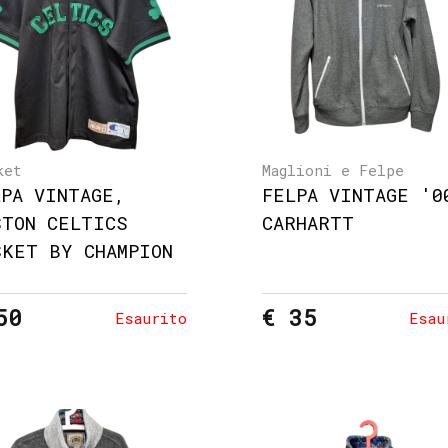
ket
Maglioni e Felpe
LPA VINTAGE,
FELPA VINTAGE '0
STON CELTICS
CARHARTT
SKET BY CHAMPION
50
€ 35
Esaurito
Esau