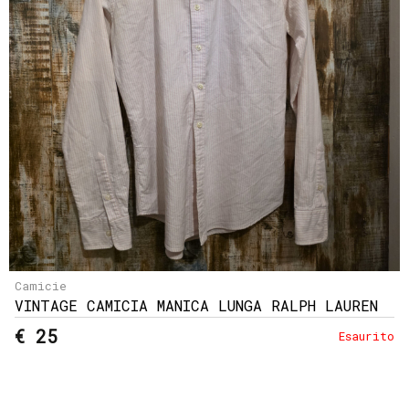
e
resi
Metodi
di
pagamento
Privacy
Policy
Il
mio
account
Camicie
VINTAGE CAMICIA MANICA LUNGA RALPH LAUREN
€ 25
Esaurito