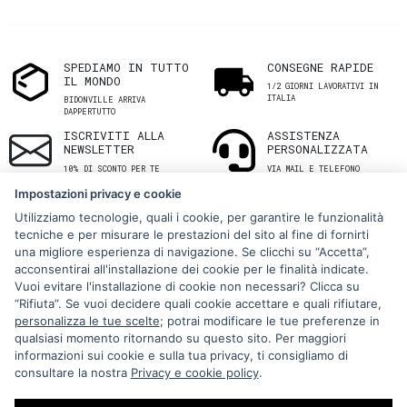
SPEDIAMO IN TUTTO
CONSEGNE RAPIDE
IL MONDO
1/2 GIORNI LAVORATIVI IN
ITALIA
BIDONVILLE ARRIVA
DAPPERTUTTO
ISCRIVITI ALLA
ASSISTENZA
NEWSLETTER
PERSONALIZZATA
10% DI SCONTO PER TE
VIA MAIL E TELEFONO
Impostazioni privacy e cookie
Utilizziamo tecnologie, quali i cookie, per garantire le funzionalità
tecniche e per misurare le prestazioni del sito al fine di fornirti
una migliore esperienza di navigazione. Se clicchi su “Accetta”,
acconsentirai all'installazione dei cookie per le finalità indicate.
Vuoi evitare l'installazione di cookie non necessari? Clicca su
“Rifiuta”. Se vuoi decidere quali cookie accettare e quali rifiutare,
Via Melo 224/a, Bari, Italy, 70121
personalizza le tue scelte
; potrai modificare le tue preferenze in
qualsiasi momento ritornando su questo sito. Per maggiori
+39 080 990 5699
informazioni sui cookie e sulla tua privacy, ti consigliamo di
P.IVA: 05921860721
consultare la nostra
Privacy e cookie policy
.
Impostazioni Cookie