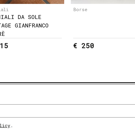
iali
Borse
HIALI DA SOLE
TAGE GIANFRANCO
RÈ
15
€ 250
licy
.