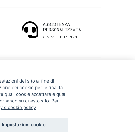
ASSISTENZA
PERSONALIZZATA
VIA MAIL E TELEFONO
INFORMAZIONI
tazioni del sito al fine di
UTILI
zione dei cookie per le finalità
re quali cookie accettare e quali
tornando su questo sito. Per
Storia
y e cookie policy
.
Gift Card
Contatti
Impostazioni cookie