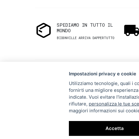
SPEDIAMO IN TUTTO IL
MONDO
BIDONVILLE ARRIVA DAPPERTUTTO
Impostazioni privacy e cookie
Utilizziamo tecnologie, quali i c
fornirti una migliore esperienza 
Via Melo 224/a, Bari, Italy,
indicate. Vuoi evitare l'installa
rifiutare,
personalizza le tue sce
70121
maggiori informazioni sui cookie
+39 080 990 5699
P.IVA: 05921860721
Accetta