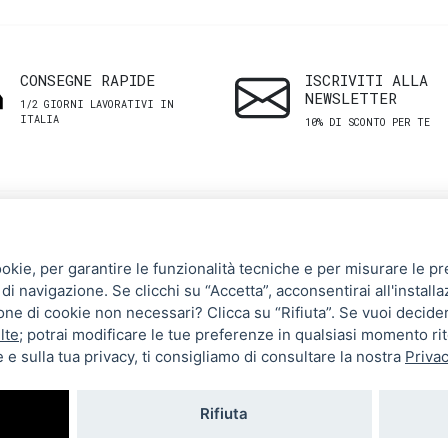
CONSEGNE RAPIDE
ISCRIVITI ALLA
NEWSLETTER
1/2 GIORNI LAVORATIVI IN
ITALIA
10% DI SCONTO PER TE
SHOP
ASSISTENZA
ookie, per garantire le funzionalità tecniche e per misurare le pres
CLIENTI
di navigazione. Se clicchi su “Accetta”, acconsentirai all'installa
Uomo
zione di cookie non necessari? Clicca su “Rifiuta”. Se vuoi decide
Termini e Condizioni
Donna
lte
; potrai modificare le tue preferenze in qualsiasi momento ri
 e sulla tua privacy, ti consigliamo di consultare la nostra
Privac
Spedizioni e resi
Brand
Metodi di pagamento
Tutti i prodotti
Rifiuta
Privacy Policy