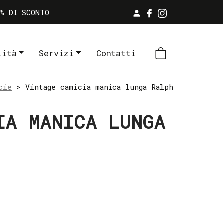
% DI SCONTO
lità
Servizi
Contatti
cie
> Vintage camicia manica lunga Ralph
IA MANICA LUNGA