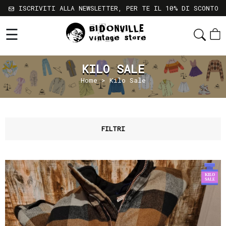
ISCRIVITI ALLA NEWSLETTER, PER TE IL 10% DI SCONTO
☰
Shop
Chi
KILO SALE
Siamo
Home
> Kilo Sale
Sostenibilità
Servizi
Contatti
FILTRI
Gift
Card
Newsletter
Termini
e
Condizioni
Spedizioni