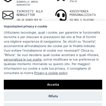
ITALIA
BIDONVILLE ARRIVA
DAPPERTUTTO
ISCRIVITI ALLA
ASSISTENZA
NEWSLETTER
PERSONALIZZATA
10% DI SCONTO PER TE
VIA MAIL E TELEFONO
Impostazioni privacy e cookie
Utilizziamo tecnologie, quali i cookie, per garantire le funzionalità
tecniche e per misurare le prestazioni del sito al fine di fornirti
una migliore esperienza di navigazione. Se clicchi su “Accetta”,
acconsentirai all'installazione dei cookie per le finalità indicate.
Vuoi evitare l'installazione di cookie non necessari? Clicca su
“Rifiuta”. Se vuoi decidere quali cookie accettare e quali rifiutare,
Via Melo 224/a, Bari, Italy, 70121
personalizza le tue scelte
; potrai modificare le tue preferenze in
qualsiasi momento ritornando su questo sito. Per maggiori
+39 080 990 5699
informazioni sui cookie e sulla tua privacy, ti consigliamo di
P.IVA: 05921860721
consultare la nostra
Privacy e cookie policy
.
Impostazioni Cookie
Accetta
Rifiuta