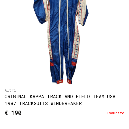
e
resi
Metodi
di
pagamento
Privacy
Policy
Il
mio
account
Altri
ORIGINAL KAPPA TRACK AND FIELD TEAM USA
1987 TRACKSUITS WINDBREAKER
€ 190
Esaurito