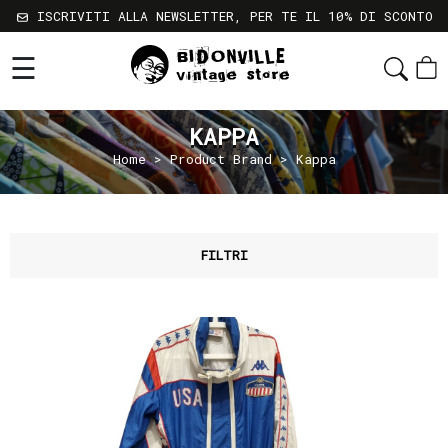
ISCRIVITI ALLA NEWSLETTER, PER TE IL 10% DI SCONTO
☰
Shop
Chi
KAPPA
Siamo
Home
> Product Brand > Kappa
Sostenibilità
Servizi
Contatti
FILTRI
Gift
Card
Newsletter
Termini
e
Condizioni
Spedizioni