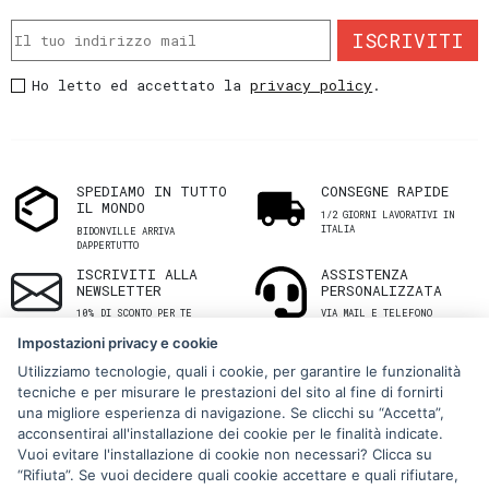
ISCRIVITI
Ho letto ed accettato la
privacy policy
.
SPEDIAMO IN TUTTO
CONSEGNE RAPIDE
IL MONDO
1/2 GIORNI LAVORATIVI IN
ITALIA
BIDONVILLE ARRIVA
DAPPERTUTTO
ISCRIVITI ALLA
ASSISTENZA
NEWSLETTER
PERSONALIZZATA
10% DI SCONTO PER TE
VIA MAIL E TELEFONO
Impostazioni privacy e cookie
Utilizziamo tecnologie, quali i cookie, per garantire le funzionalità
tecniche e per misurare le prestazioni del sito al fine di fornirti
una migliore esperienza di navigazione. Se clicchi su “Accetta”,
acconsentirai all'installazione dei cookie per le finalità indicate.
Vuoi evitare l'installazione di cookie non necessari? Clicca su
“Rifiuta”. Se vuoi decidere quali cookie accettare e quali rifiutare,