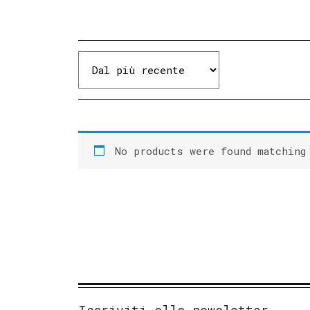
Condizioni
Spedizioni
e
resi
Metodi
di
pagamento
No products were found matching
Privacy
Policy
Il
mio
account