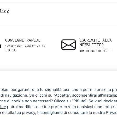
licy
.
CONSEGNE RAPIDE
ISCRIVITI ALLA
NEWSLETTER
1/2 GIORNI LAVORATIVI IN
ITALIA
10% DI SCONTO PER TE
SHOP
ASSISTENZA
ookie, per garantire le funzionalità tecniche e per misurare le pres
CLIENTI
di navigazione. Se clicchi su “Accetta”, acconsentirai all'installa
Uomo
zione di cookie non necessari? Clicca su “Rifiuta”. Se vuoi decide
Termini e Condizioni
Donna
lte
; potrai modificare le tue preferenze in qualsiasi momento ri
 e sulla tua privacy, ti consigliamo di consultare la nostra
Privac
Spedizioni e resi
Brand