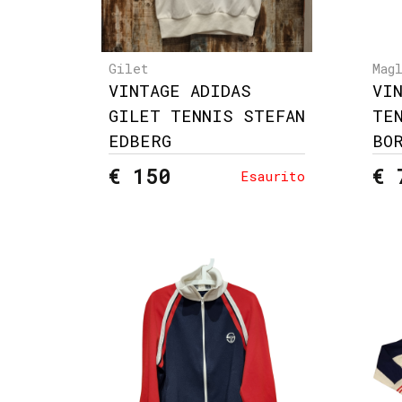
Gilet
Mag
VINTAGE ADIDAS
VI
GILET TENNIS STEFAN
TE
EDBERG
BO
€ 150
€ 
Esaurito