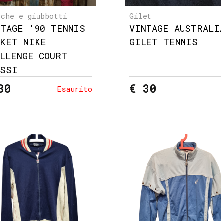
cche e giubbotti
Gilet
NTAGE '90 TENNIS
VINTAGE AUSTRALI
CKET NIKE
GILET TENNIS
ALLENGE COURT
ASSI
80
€ 30
Esaurito