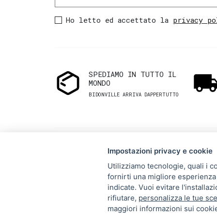
Ho letto ed accettato la
privacy po
SPEDIAMO IN TUTTO IL
MONDO
BIDONVILLE ARRIVA DAPPERTUTTO
Impostazioni privacy e cookie
Utilizziamo tecnologie, quali i c
fornirti una migliore esperienza 
Via Melo 224/a, Bari, Italy,
indicate. Vuoi evitare l'installa
rifiutare,
personalizza le tue sce
70121
maggiori informazioni sui cookie
+39 080 990 5699