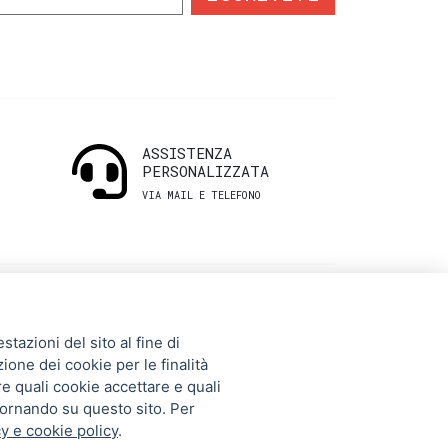
ASSISTENZA
PERSONALIZZATA
VIA MAIL E TELEFONO
INFORMAZIONI
tazioni del sito al fine di
UTILI
zione dei cookie per le finalità
re quali cookie accettare e quali
tornando su questo sito. Per
Storia
y e cookie policy
.
Gift Card