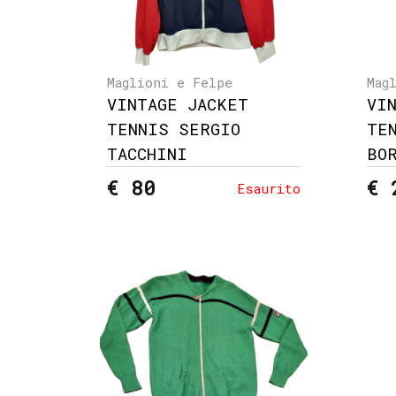
Maglioni e Felpe
Mag
VINTAGE JACKET
VI
TENNIS SERGIO
TE
TACCHINI
BO
€ 80
€ 
Esaurito