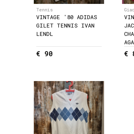
Tennis
Gia
VINTAGE '80 ADIDAS
VI
GILET TENNIS IVAN
JA
LENDL
CH
AG
€ 90
€ 