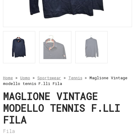
e
resi
Metodi
di
pagamento
Privacy
Policy
Il
mio
account
Home
>
Uomo
>
Sportswear
>
Tennis
> Maglione Vintage
modello tennis F.lli Fila
MAGLIONE VINTAGE
MODELLO TENNIS F.LLI
FILA
Fila