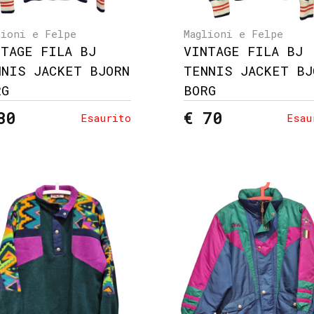
lioni e Felpe
Maglioni e Felpe
NTAGE FILA BJ
VINTAGE FILA BJ
NNIS JACKET BJORN
TENNIS JACKET BJ
RG
BORG
80
€ 70
Esaurito
Esau