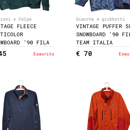
lioni e Felpe
Giacche e giubbotti
NTAGE FLEECE
VINTAGE PUFFER S
LTICOLOR
SNOWBOARD '90 FI
OWBOARD '90 FILA
TEAM ITALIA
45
€ 70
Esaurito
Esau