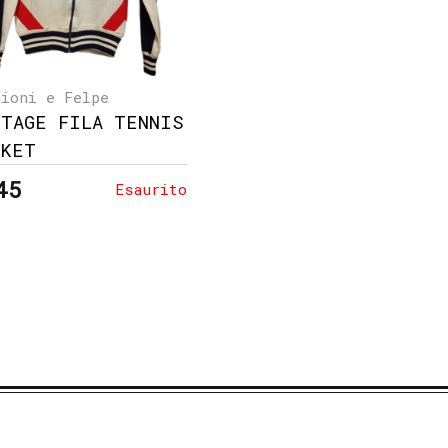
lioni e Felpe
NTAGE FILA TENNIS
CKET
45
Esaurito