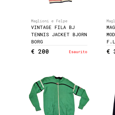
Maglioni e Felpe
Mag
VINTAGE FILA BJ
MA
TENNIS JACKET BJORN
MO
BORG
F.
€ 200
€ 
Esaurito