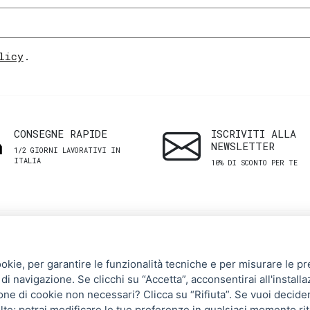
licy
.
CONSEGNE RAPIDE
ISCRIVITI ALLA
NEWSLETTER
1/2 GIORNI LAVORATIVI IN
ITALIA
10% DI SCONTO PER TE
SHOP
ASSISTENZA
ookie, per garantire le funzionalità tecniche e per misurare le pres
CLIENTI
di navigazione. Se clicchi su “Accetta”, acconsentirai all'installa
Uomo
zione di cookie non necessari? Clicca su “Rifiuta”. Se vuoi decide
Termini e Condizioni
Donna
lte
; potrai modificare le tue preferenze in qualsiasi momento ri