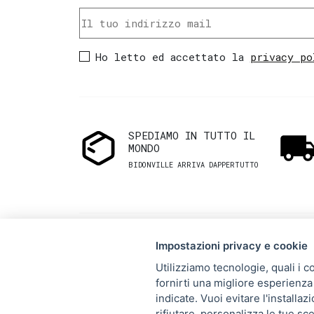
Ho letto ed accettato la
privacy po
SPEDIAMO IN TUTTO IL
MONDO
BIDONVILLE ARRIVA DAPPERTUTTO
Impostazioni privacy e cookie
Utilizziamo tecnologie, quali i c
fornirti una migliore esperienza 
Via Melo 224/a, Bari, Italy,
indicate. Vuoi evitare l'installa
rifiutare,
personalizza le tue sce