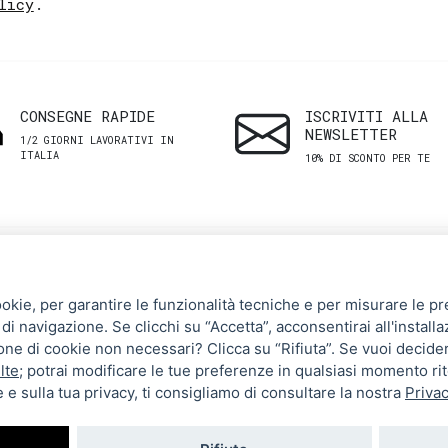
licy
.
CONSEGNE RAPIDE
ISCRIVITI ALLA
NEWSLETTER
1/2 GIORNI LAVORATIVI IN
ITALIA
10% DI SCONTO PER TE
SHOP
ASSISTENZA
ookie, per garantire le funzionalità tecniche e per misurare le pres
CLIENTI
di navigazione. Se clicchi su “Accetta”, acconsentirai all'installa
Uomo
zione di cookie non necessari? Clicca su “Rifiuta”. Se vuoi decide
Termini e Condizioni
Donna
lte
; potrai modificare le tue preferenze in qualsiasi momento ri
 e sulla tua privacy, ti consigliamo di consultare la nostra
Privac
Spedizioni e resi
Brand
Metodi di pagamento
Tutti i prodotti