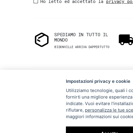
Ho letto ed accettato la
privacy po
SPEDIAMO IN TUTTO IL
MONDO
BIDONVILLE ARRIVA DAPPERTUTTO
Impostazioni privacy e cookie
Utilizziamo tecnologie, quali i c
fornirti una migliore esperienza 
Via Melo 224/a, Bari, Italy,
indicate. Vuoi evitare l'installa
rifiutare,
personalizza le tue sce
70121
maggiori informazioni sui cookie
+39 080 990 5699
P.IVA: 05921860721