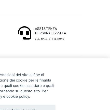
ASSISTENZA
PERSONALIZZATA
VIA MAIL E TELEFONO
INFORMAZIONI
tazioni del sito al fine di
UTILI
zione dei cookie per le finalità
re quali cookie accettare e quali
tornando su questo sito. Per
Storia
y e cookie policy
.
Gift Card
Contatti