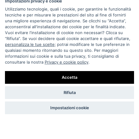
Impostazioni privacy e cookie
Utilizziamo tecnologie, quali i cookie, per garantire le funzionalità
tecniche e per misurare le prestazioni del sito al fine di fornirti
una migliore esperienza di navigazione. Se clicchi su “Accetta”,
acconsentirai all'installazione dei cookie per le finalità indicate.
Vuoi evitare l'installazione di cookie non necessari? Clicca su
“Rifiuta”. Se vuoi decidere quali cookie accettare e quali rifiutare,
Via Melo 224/a, Bari, Italy, 70121
personalizza le tue scelte
; potrai modificare le tue preferenze in
qualsiasi momento ritornando su questo sito. Per maggiori
+39 080 990 5699
informazioni sui cookie e sulla tua privacy, ti consigliamo di
P.IVA: 05921860721
consultare la nostra
Privacy e cookie policy
.
Impostazioni Cookie
Accetta
Rifiuta
Impostazioni cookie
BIDONVILLE STORE DI DE GIOSA T. & MINCUZZI N. S.N.C.
COPYRIGHT © 2023 TUTTI I DIRITTI RISERVATI.