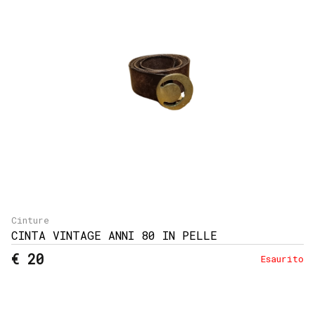
e
resi
Metodi
di
pagamento
Privacy
Policy
Il
mio
account
Cinture
CINTA VINTAGE ANNI 80 IN PELLE
€ 20
Esaurito