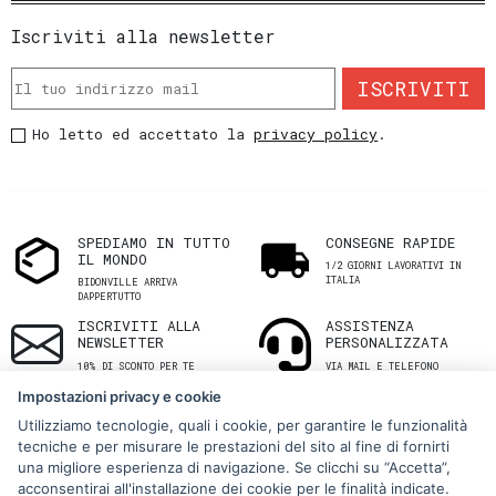
Iscriviti alla newsletter
ISCRIVITI
Ho letto ed accettato la
privacy policy
.
SPEDIAMO IN TUTTO
CONSEGNE RAPIDE
IL MONDO
1/2 GIORNI LAVORATIVI IN
ITALIA
BIDONVILLE ARRIVA
DAPPERTUTTO
ISCRIVITI ALLA
ASSISTENZA
NEWSLETTER
PERSONALIZZATA
10% DI SCONTO PER TE
VIA MAIL E TELEFONO
Impostazioni privacy e cookie
Utilizziamo tecnologie, quali i cookie, per garantire le funzionalità
tecniche e per misurare le prestazioni del sito al fine di fornirti
una migliore esperienza di navigazione. Se clicchi su “Accetta”,
acconsentirai all'installazione dei cookie per le finalità indicate.