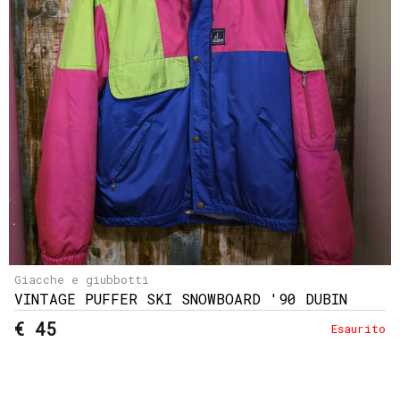
e
resi
Metodi
di
pagamento
Privacy
Policy
Il
mio
account
Giacche e giubbotti
VINTAGE PUFFER SKI SNOWBOARD '90 DUBIN
€ 45
Esaurito