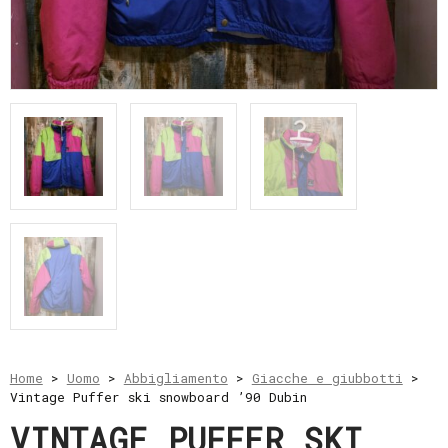
e
resi
Metodi
di
pagamento
Privacy
Policy
Il
mio
account
Home
>
Uomo
>
Abbigliamento
>
Giacche e giubbotti
>
Vintage Puffer ski snowboard ’90 Dubin
VINTAGE PUFFER SKI