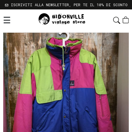
ISCRIVITI ALLA NEWSLETTER, PER TE IL 10% DI SCONTO
☰
Shop
Chi
Siamo
Sostenibilità
Servizi
Contatti
Gift
Card
Newsletter
Termini
e
Condizioni
Spedizioni