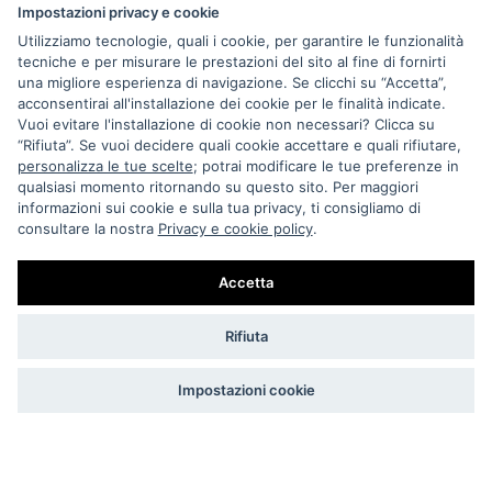
Impostazioni privacy e cookie
Utilizziamo tecnologie, quali i cookie, per garantire le funzionalità
tecniche e per misurare le prestazioni del sito al fine di fornirti
una migliore esperienza di navigazione. Se clicchi su “Accetta”,
acconsentirai all'installazione dei cookie per le finalità indicate.
Vuoi evitare l'installazione di cookie non necessari? Clicca su
“Rifiuta”. Se vuoi decidere quali cookie accettare e quali rifiutare,
Via Melo 224/a, Bari, Italy, 70121
personalizza le tue scelte
; potrai modificare le tue preferenze in
qualsiasi momento ritornando su questo sito. Per maggiori
+39 080 990 5699
informazioni sui cookie e sulla tua privacy, ti consigliamo di
P.IVA: 05921860721
consultare la nostra
Privacy e cookie policy
.
Impostazioni Cookie
Accetta
Rifiuta
Impostazioni cookie
BIDONVILLE STORE DI DE GIOSA T. & MINCUZZI N. S.N.C.
COPYRIGHT © 2023 TUTTI I DIRITTI RISERVATI.