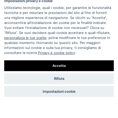
Impostazioni privacy e cookie
Utilizziamo tecnologie, quali i cookie, per garantire le funzionalità
tecniche e per misurare le prestazioni del sito al fine di fornirti
una migliore esperienza di navigazione. Se clicchi su “Accetta”,
acconsentirai all'installazione dei cookie per le finalità indicate.
Vuoi evitare l'installazione di cookie non necessari? Clicca su
“Rifiuta”. Se vuoi decidere quali cookie accettare e quali rifiutare,
Via Melo 224/a, Bari, Italy, 70121
personalizza le tue scelte
; potrai modificare le tue preferenze in
qualsiasi momento ritornando su questo sito. Per maggiori
+39 080 990 5699
informazioni sui cookie e sulla tua privacy, ti consigliamo di
P.IVA: 05921860721
consultare la nostra
Privacy e cookie policy
.
Impostazioni Cookie
Accetta
Rifiuta
Impostazioni cookie
BIDONVILLE STORE DI DE GIOSA T. & MINCUZZI N. S.N.C.
COPYRIGHT © 2023 TUTTI I DIRITTI RISERVATI.