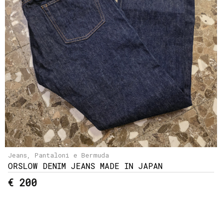
e
resi
Metodi
di
pagamento
Privacy
Policy
Il
mio
account
Jeans, Pantaloni e Bermuda
ORSLOW DENIM JEANS MADE IN JAPAN
€ 200