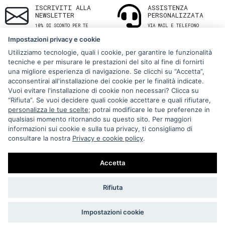
ISCRIVITI ALLA
ASSISTENZA
NEWSLETTER
PERSONALIZZATA
10% DI SCONTO PER TE
VIA MAIL E TELEFONO
Impostazioni privacy e cookie
Utilizziamo tecnologie, quali i cookie, per garantire le funzionalità
tecniche e per misurare le prestazioni del sito al fine di fornirti
una migliore esperienza di navigazione. Se clicchi su “Accetta”,
acconsentirai all'installazione dei cookie per le finalità indicate.
Vuoi evitare l'installazione di cookie non necessari? Clicca su
“Rifiuta”. Se vuoi decidere quali cookie accettare e quali rifiutare,
Via Melo 224/a, Bari, Italy, 70121
personalizza le tue scelte
; potrai modificare le tue preferenze in
qualsiasi momento ritornando su questo sito. Per maggiori
+39 080 990 5699
informazioni sui cookie e sulla tua privacy, ti consigliamo di
P.IVA: 05921860721
consultare la nostra
Privacy e cookie policy
.
Impostazioni Cookie
Accetta
Rifiuta
Impostazioni cookie