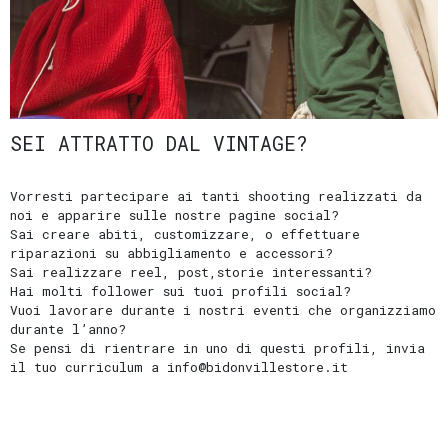
e
resi
Metodi
di
pagamento
Privacy
SEI ATTRATTO DAL VINTAGE?
Policy
Il
Vorresti partecipare ai tanti shooting realizzati da
mio
noi e apparire sulle nostre pagine social?
account
Sai creare abiti, customizzare, o effettuare
riparazioni su abbigliamento e accessori?
Sai realizzare reel, post,storie interessanti?
Hai molti follower sui tuoi profili social?
Vuoi lavorare durante i nostri eventi che organizziamo
durante l’anno?
Se pensi di rientrare in uno di questi profili, invia
il tuo curriculum a info@bidonvillestore.it