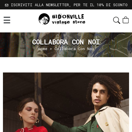
ISCRIVITI ALLA NEWSLETTER, PER TE IL 10% DI SCONTO
☰
Shop
Chi
Siamo
COLLABORA CON NOI
Home
> Collabora Con Noi
Sostenibilità
Servizi
Contatti
Gift
Card
Newsletter
Termini
e
Condizioni
Spedizioni