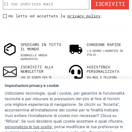
ISCRIVITI
Ho letto ed accettato la
privacy policy
.
SPEDIAMO IN TUTTO
CONSEGNE RAPIDE
IL MONDO
1/2 GIORNI LAVORATIVI IN
ITALIA
BIDONVILLE ARRIVA
DAPPERTUTTO
ISCRIVITI ALLA
ASSISTENZA
NEWSLETTER
PERSONALIZZATA
10% DI SCONTO PER TE
VIA MAIL E TELEFONO
Impostazioni privacy e cookie
Utilizziamo tecnologie, quali i cookie, per garantire le funzionalità
tecniche e per misurare le prestazioni del sito al fine di fornirti
una migliore esperienza di navigazione. Se clicchi su “Accetta”,
acconsentirai all'installazione dei cookie per le finalità indicate.
Vuoi evitare l'installazione di cookie non necessari? Clicca su
“Rifiuta”. Se vuoi decidere quali cookie accettare e quali rifiutare,
Via Melo 224/a, Bari, Italy, 70121
personalizza le tue scelte
; potrai modificare le tue preferenze in