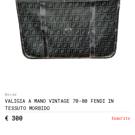
e
resi
Metodi
di
pagamento
Privacy
Policy
Il
mio
account
Borse
VALIGIA A MANO VINTAGE 70-80 FENDI IN
TESSUTO MORBIDO
€ 300
Esaurito