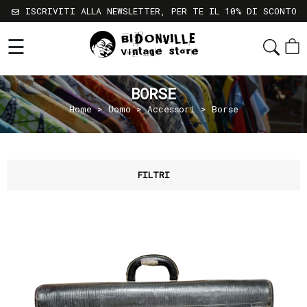
ISCRIVITI ALLA NEWSLETTER, PER TE IL 10% DI SCONTO
☰
Shop
Chi
BORSE
Siamo
Home
>
Uomo
>
Accessori
> Borse
Sostenibilità
Servizi
Contatti
FILTRI
Gift
Card
Newsletter
Termini
e
Condizioni
Spedizioni