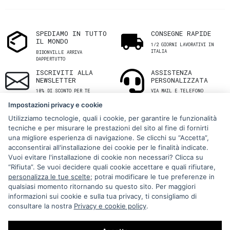
SPEDIAMO IN TUTTO
CONSEGNE RAPIDE
IL MONDO
1/2 GIORNI LAVORATIVI IN
ITALIA
BIDONVILLE ARRIVA
DAPPERTUTTO
ISCRIVITI ALLA
ASSISTENZA
NEWSLETTER
PERSONALIZZATA
10% DI SCONTO PER TE
VIA MAIL E TELEFONO
Impostazioni privacy e cookie
Utilizziamo tecnologie, quali i cookie, per garantire le funzionalità
tecniche e per misurare le prestazioni del sito al fine di fornirti
una migliore esperienza di navigazione. Se clicchi su “Accetta”,
acconsentirai all'installazione dei cookie per le finalità indicate.
Vuoi evitare l'installazione di cookie non necessari? Clicca su
“Rifiuta”. Se vuoi decidere quali cookie accettare e quali rifiutare,
Via Melo 224/a, Bari, Italy, 70121
personalizza le tue scelte
; potrai modificare le tue preferenze in
qualsiasi momento ritornando su questo sito. Per maggiori
+39 080 990 5699
informazioni sui cookie e sulla tua privacy, ti consigliamo di
P.IVA: 05921860721
consultare la nostra
Privacy e cookie policy
.
Impostazioni Cookie