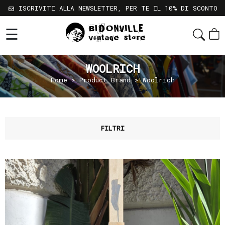
ISCRIVITI ALLA NEWSLETTER, PER TE IL 10% DI SCONTO
☰
Shop
Chi
WOOLRICH
Siamo
Home
> Product Brand > Woolrich
Sostenibilità
Servizi
Contatti
FILTRI
Gift
Card
Newsletter
Termini
e
Condizioni
Spedizioni