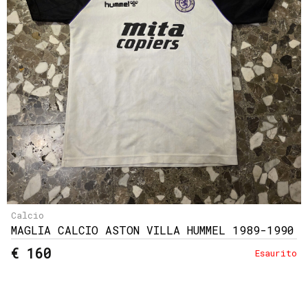
e
resi
Metodi
di
pagamento
Privacy
Policy
Il
mio
account
Calcio
MAGLIA CALCIO ASTON VILLA HUMMEL 1989-1990
€ 160
Esaurito