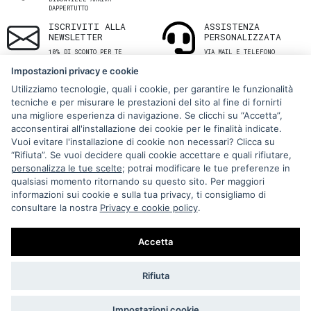
DAPPERTUTTO
ISCRIVITI ALLA
ASSISTENZA
NEWSLETTER
PERSONALIZZATA
10% DI SCONTO PER TE
VIA MAIL E TELEFONO
Impostazioni privacy e cookie
Utilizziamo tecnologie, quali i cookie, per garantire le funzionalità
tecniche e per misurare le prestazioni del sito al fine di fornirti
una migliore esperienza di navigazione. Se clicchi su “Accetta”,
acconsentirai all'installazione dei cookie per le finalità indicate.
Vuoi evitare l'installazione di cookie non necessari? Clicca su
“Rifiuta”. Se vuoi decidere quali cookie accettare e quali rifiutare,
Via Melo 224/a, Bari, Italy, 70121
personalizza le tue scelte
; potrai modificare le tue preferenze in
qualsiasi momento ritornando su questo sito. Per maggiori
+39 080 990 5699
informazioni sui cookie e sulla tua privacy, ti consigliamo di
P.IVA: 05921860721
consultare la nostra
Privacy e cookie policy
.
Impostazioni Cookie
Accetta
Rifiuta
Impostazioni cookie