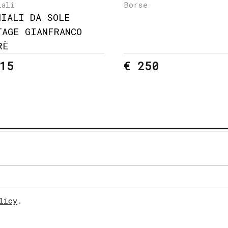
iali
Borse
HIALI DA SOLE
TAGE GIANFRANCO
RÈ
15
€ 250
licy
.