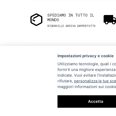
SPEDIAMO IN TUTTO IL
MONDO
BIDONVILLE ARRIVA DAPPERTUTTO
Impostazioni privacy e cookie
Utilizziamo tecnologie, quali i c
fornirti una migliore esperienza 
Via Melo 224/a, Bari, Italy,
indicate. Vuoi evitare l'installa
rifiutare,
personalizza le tue sce
70121
maggiori informazioni sui cookie
+39 080 990 5699
P.IVA: 05921860721
Accetta