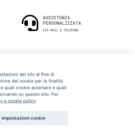
ASSISTENZA
PERSONALIZZATA
VIA MAIL E TELEFONO
INFORMAZIONI
tazioni del sito al fine di
UTILI
zione dei cookie per le finalità
re quali cookie accettare e quali
tornando su questo sito. Per
Storia
y e cookie policy
.
Gift Card
Contatti
Impostazioni cookie