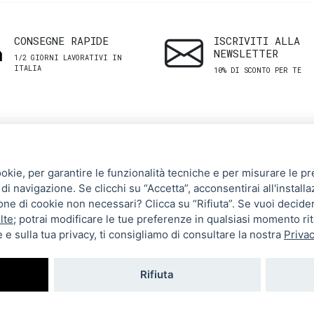
CONSEGNE RAPIDE
ISCRIVITI ALLA
NEWSLETTER
1/2 GIORNI LAVORATIVI IN
ITALIA
10% DI SCONTO PER TE
SHOP
ASSISTENZA
ookie, per garantire le funzionalità tecniche e per misurare le pres
CLIENTI
di navigazione. Se clicchi su “Accetta”, acconsentirai all'installa
Uomo
zione di cookie non necessari? Clicca su “Rifiuta”. Se vuoi decide
Termini e Condizioni
Donna
lte
; potrai modificare le tue preferenze in qualsiasi momento ri
 e sulla tua privacy, ti consigliamo di consultare la nostra
Privac
Spedizioni e resi
Brand
Metodi di pagamento
Tutti i prodotti
Rifiuta
Privacy Policy
Impostazioni cookie