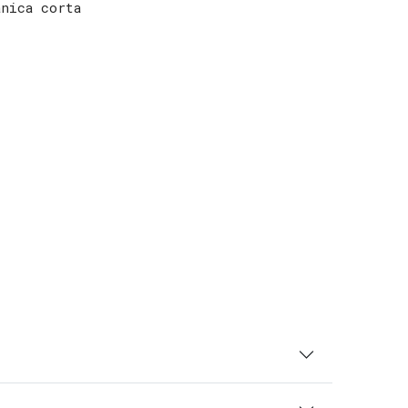
anica corta
e