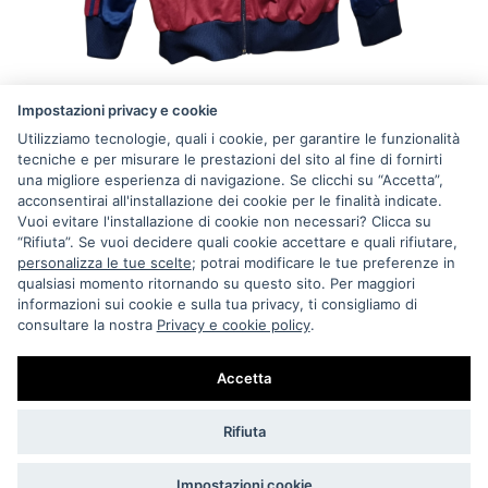
Maglioni e Felpe
Impostazioni privacy e cookie
VINTAGE RARE ADIDAS TRACK TOP JACKET
Utilizziamo tecnologie, quali i cookie, per garantire le funzionalità
OLDSCHOOL TREFOIL 80S WEST GERMANY
tecniche e per misurare le prestazioni del sito al fine di fornirti
una migliore esperienza di navigazione. Se clicchi su “Accetta”,
€ 130
Esaurito
acconsentirai all'installazione dei cookie per le finalità indicate.
Vuoi evitare l'installazione di cookie non necessari? Clicca su
“Rifiuta”. Se vuoi decidere quali cookie accettare e quali rifiutare,
personalizza le tue scelte
; potrai modificare le tue preferenze in
qualsiasi momento ritornando su questo sito. Per maggiori
informazioni sui cookie e sulla tua privacy, ti consigliamo di
consultare la nostra
Privacy e cookie policy
.
Accetta
Rifiuta
Impostazioni cookie