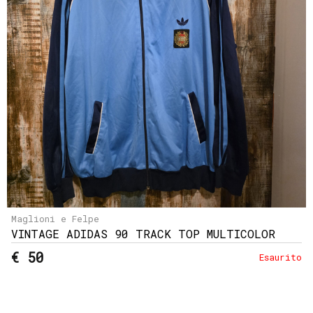
e
resi
Metodi
di
pagamento
Privacy
Policy
Il
mio
account
Maglioni e Felpe
VINTAGE ADIDAS 90 TRACK TOP MULTICOLOR
€ 50
Esaurito