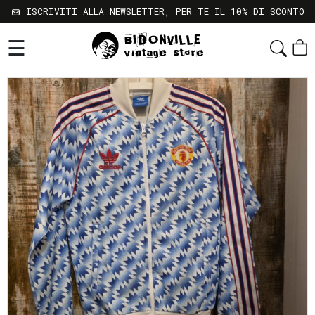
ISCRIVITI ALLA NEWSLETTER, PER TE IL 10% DI SCONTO
☰
Shop
Chi
Siamo
Sostenibilità
Servizi
Contatti
Gift
Card
Newsletter
Termini
e
Condizioni
Spedizioni