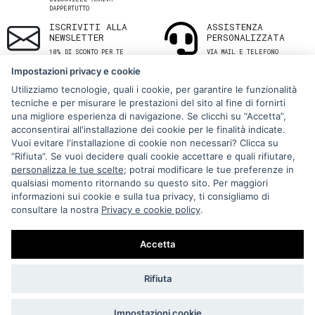
DAPPERTUTTO
ISCRIVITI ALLA
ASSISTENZA
NEWSLETTER
PERSONALIZZATA
10% DI SCONTO PER TE
VIA MAIL E TELEFONO
Impostazioni privacy e cookie
Utilizziamo tecnologie, quali i cookie, per garantire le funzionalità
tecniche e per misurare le prestazioni del sito al fine di fornirti
una migliore esperienza di navigazione. Se clicchi su “Accetta”,
acconsentirai all'installazione dei cookie per le finalità indicate.
Vuoi evitare l'installazione di cookie non necessari? Clicca su
“Rifiuta”. Se vuoi decidere quali cookie accettare e quali rifiutare,
Via Melo 224/a, Bari, Italy, 70121
personalizza le tue scelte
; potrai modificare le tue preferenze in
qualsiasi momento ritornando su questo sito. Per maggiori
+39 080 990 5699
informazioni sui cookie e sulla tua privacy, ti consigliamo di
P.IVA: 05921860721
consultare la nostra
Privacy e cookie policy
.
Impostazioni Cookie
Accetta
Rifiuta
Impostazioni cookie