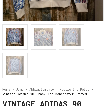
e
resi
Metodi
di
pagamento
Privacy
Policy
Il
mio
account
Home
>
Uomo
>
Abbigliamento
>
Maglioni e Felpe
>
Vintage Adidas 90 Track Top Manchester United
VINTAGE ADIDAS 90