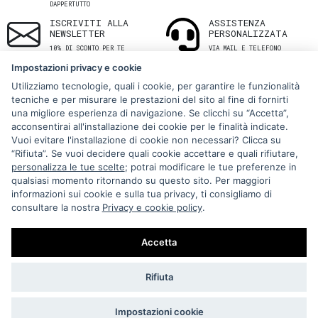
DAPPERTUTTO
ISCRIVITI ALLA
ASSISTENZA
NEWSLETTER
PERSONALIZZATA
10% DI SCONTO PER TE
VIA MAIL E TELEFONO
Impostazioni privacy e cookie
Utilizziamo tecnologie, quali i cookie, per garantire le funzionalità
tecniche e per misurare le prestazioni del sito al fine di fornirti
una migliore esperienza di navigazione. Se clicchi su “Accetta”,
acconsentirai all'installazione dei cookie per le finalità indicate.
Vuoi evitare l'installazione di cookie non necessari? Clicca su
“Rifiuta”. Se vuoi decidere quali cookie accettare e quali rifiutare,
Via Melo 224/a, Bari, Italy, 70121
personalizza le tue scelte
; potrai modificare le tue preferenze in
qualsiasi momento ritornando su questo sito. Per maggiori
+39 080 990 5699
informazioni sui cookie e sulla tua privacy, ti consigliamo di
P.IVA: 05921860721
consultare la nostra
Privacy e cookie policy
.
Impostazioni Cookie
Accetta
Rifiuta
Impostazioni cookie