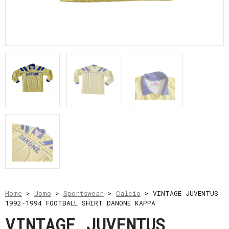
e
resi
Metodi
di
pagamento
Privacy
Policy
Il
mio
account
Home
>
Uomo
>
Sportswear
>
Calcio
> VINTAGE JUVENTUS
1992-1994 FOOTBALL SHIRT DANONE KAPPA
VINTAGE JUVENTUS