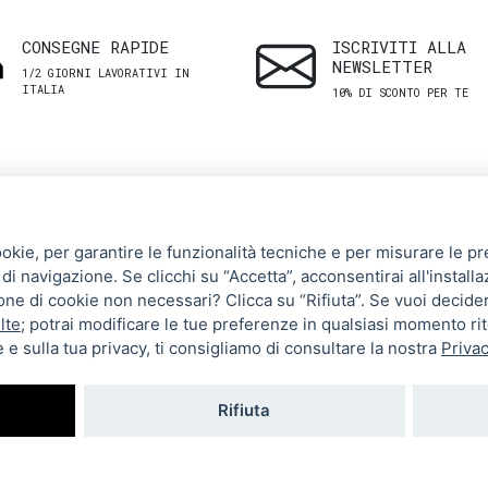
CONSEGNE RAPIDE
ISCRIVITI ALLA
NEWSLETTER
1/2 GIORNI LAVORATIVI IN
ITALIA
10% DI SCONTO PER TE
SHOP
ASSISTENZA
ookie, per garantire le funzionalità tecniche e per misurare le pres
CLIENTI
di navigazione. Se clicchi su “Accetta”, acconsentirai all'installa
Uomo
zione di cookie non necessari? Clicca su “Rifiuta”. Se vuoi decide
Termini e Condizioni
Donna
lte
; potrai modificare le tue preferenze in qualsiasi momento ri
 e sulla tua privacy, ti consigliamo di consultare la nostra
Privac
Spedizioni e resi
Brand
Metodi di pagamento
Tutti i prodotti
Rifiuta
Privacy Policy
Impostazioni cookie