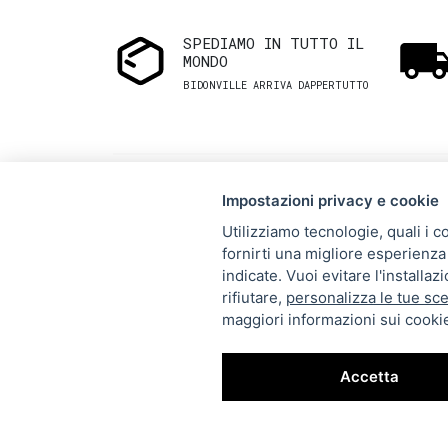
SPEDIAMO IN TUTTO IL
MONDO
BIDONVILLE ARRIVA DAPPERTUTTO
Impostazioni privacy e cookie
Utilizziamo tecnologie, quali i c
fornirti una migliore esperienza 
Via Melo 224/a, Bari, Italy,
indicate. Vuoi evitare l'installa
rifiutare,
personalizza le tue sce
70121
maggiori informazioni sui cookie
+39 080 990 5699
P.IVA: 05921860721
Accetta