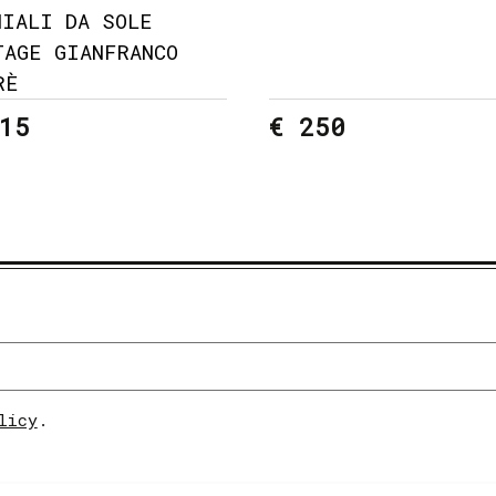
HIALI DA SOLE
TAGE GIANFRANCO
RÈ
15
€ 250
licy
.