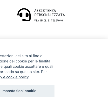
ASSISTENZA
PERSONALIZZATA
VIA MAIL E TELEFONO
INFORMAZIONI
tazioni del sito al fine di
UTILI
zione dei cookie per le finalità
re quali cookie accettare e quali
tornando su questo sito. Per
Storia
y e cookie policy
.
Gift Card
Contatti
Impostazioni cookie