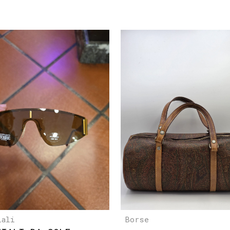
iali
Borse