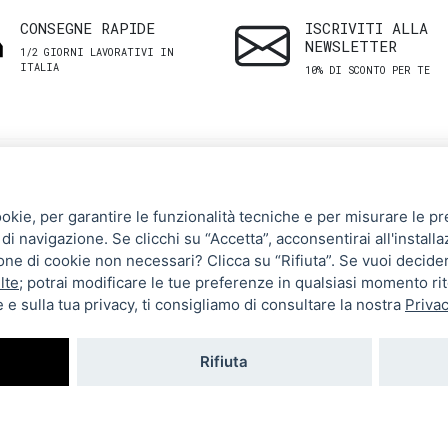
CONSEGNE RAPIDE
ISCRIVITI ALLA
NEWSLETTER
1/2 GIORNI LAVORATIVI IN
ITALIA
10% DI SCONTO PER TE
SHOP
ASSISTENZA
ookie, per garantire le funzionalità tecniche e per misurare le pres
CLIENTI
di navigazione. Se clicchi su “Accetta”, acconsentirai all'installa
Uomo
zione di cookie non necessari? Clicca su “Rifiuta”. Se vuoi decide
Termini e Condizioni
Donna
lte
; potrai modificare le tue preferenze in qualsiasi momento ri
 e sulla tua privacy, ti consigliamo di consultare la nostra
Privac
Spedizioni e resi
Brand
Metodi di pagamento
Tutti i prodotti
Rifiuta
Privacy Policy
Impostazioni cookie