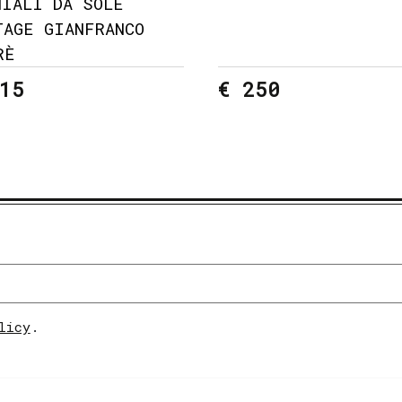
HIALI DA SOLE
TAGE GIANFRANCO
RÈ
15
€ 250
licy
.