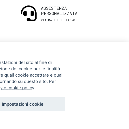
ASSISTENZA
PERSONALIZZATA
VIA MAIL E TELEFONO
INFORMAZIONI
tazioni del sito al fine di
UTILI
zione dei cookie per le finalità
re quali cookie accettare e quali
tornando su questo sito. Per
Storia
y e cookie policy
.
Gift Card
Contatti
Impostazioni cookie