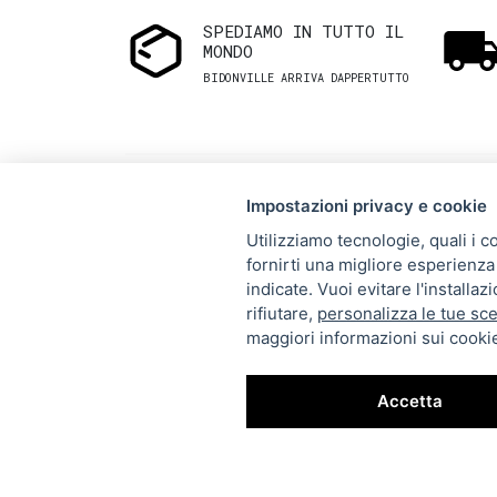
SPEDIAMO IN TUTTO IL
MONDO
BIDONVILLE ARRIVA DAPPERTUTTO
Impostazioni privacy e cookie
Utilizziamo tecnologie, quali i c
fornirti una migliore esperienza 
Via Melo 224/a, Bari, Italy,
indicate. Vuoi evitare l'installa
rifiutare,
personalizza le tue sce
70121
maggiori informazioni sui cookie
+39 080 990 5699
P.IVA: 05921860721
Accetta