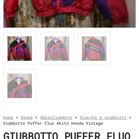
e
resi
Metodi
di
pagamento
Privacy
Policy
Il
mio
account
Home
>
Donna
>
Abbigliamento
>
Giacche e giubbotti
>
Giubbotto Puffer Fluo Akito Honda Vintage
GIUBBOTTO PUFFER FLUO