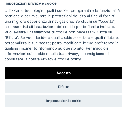
Impostazioni privacy e cookie
Utilizziamo tecnologie, quali i cookie, per garantire le funzionalità
tecniche e per misurare le prestazioni del sito al fine di fornirti
una migliore esperienza di navigazione. Se clicchi su “Accetta”,
acconsentirai all'installazione dei cookie per le finalità indicate.
Vuoi evitare l'installazione di cookie non necessari? Clicca su
“Rifiuta”. Se vuoi decidere quali cookie accettare e quali rifiutare,
Via Melo 224/a, Bari, Italy, 70121
personalizza le tue scelte
; potrai modificare le tue preferenze in
qualsiasi momento ritornando su questo sito. Per maggiori
+39 080 990 5699
informazioni sui cookie e sulla tua privacy, ti consigliamo di
P.IVA: 05921860721
consultare la nostra
Privacy e cookie policy
.
Impostazioni Cookie
Accetta
Rifiuta
Impostazioni cookie
BIDONVILLE STORE DI DE GIOSA T. & MINCUZZI N. S.N.C.
COPYRIGHT © 2023 TUTTI I DIRITTI RISERVATI.