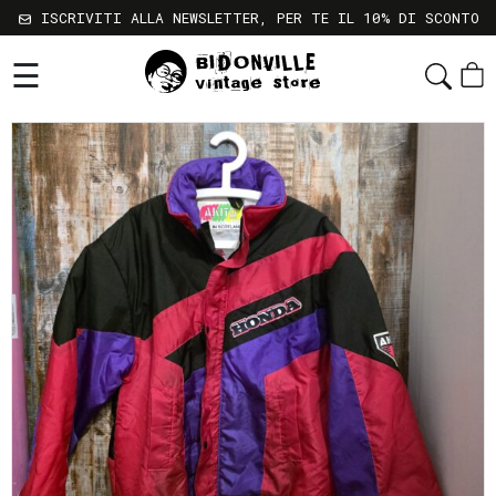
ISCRIVITI ALLA NEWSLETTER, PER TE IL 10% DI SCONTO
☰
Shop
Chi
Siamo
Sostenibilità
Servizi
Contatti
Gift
Card
Newsletter
Termini
e
Condizioni
Spedizioni