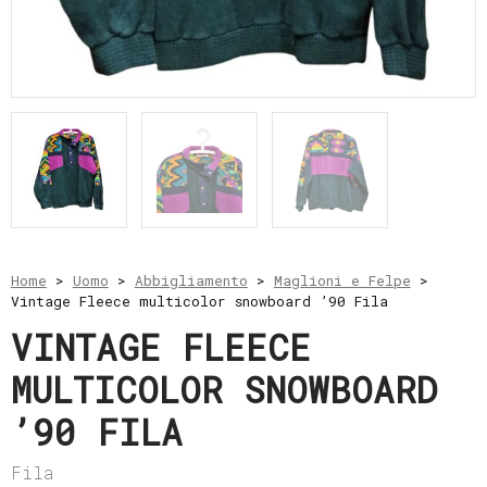
e
resi
Metodi
di
pagamento
Privacy
Policy
Il
mio
account
Home
>
Uomo
>
Abbigliamento
>
Maglioni e Felpe
>
Vintage Fleece multicolor snowboard ’90 Fila
VINTAGE FLEECE
MULTICOLOR SNOWBOARD
’90 FILA
Fila