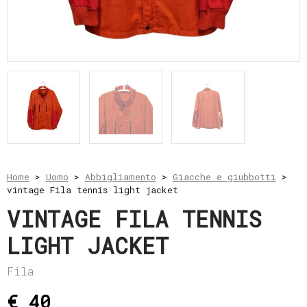
e
resi
Metodi
di
pagamento
Privacy
Policy
Il
mio
account
Home
>
Uomo
>
Abbigliamento
>
Giacche e giubbotti
>
vintage Fila tennis light jacket
VINTAGE FILA TENNIS
LIGHT JACKET
Fila
€ 40