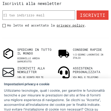
Iscriviti alla newsletter
ISCRIVITI
Ho letto ed accettato la
privacy policy
.
SPEDIAMO IN TUTTO
CONSEGNE RAPIDE
IL MONDO
1/2 GIORNI LAVORATIVI IN
ITALIA
BIDONVILLE ARRIVA
DAPPERTUTTO
ISCRIVITI ALLA
ASSISTENZA
NEWSLETTER
PERSONALIZZATA
10% DI SCONTO PER TE
VIA MAIL E TELEFONO
Impostazioni privacy e cookie
Utilizziamo tecnologie, quali i cookie, per garantire le funzionalità
tecniche e per misurare le prestazioni del sito al fine di fornirti
una migliore esperienza di navigazione. Se clicchi su “Accetta”,
acconsentirai all'installazione dei cookie per le finalità indicate.
Vuoi evitare l'installazione di cookie non necessari? Clicca su