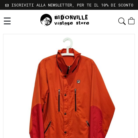
ISCRIVITI ALLA NEWSLETTER, PER TE IL 10% DI SCONTO
☰
Shop
Chi
Siamo
Sostenibilità
Servizi
Contatti
Gift
Card
Newsletter
Termini
e
Condizioni
Spedizioni