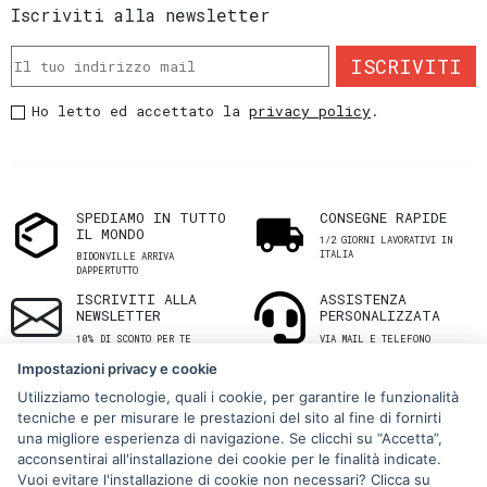
Iscriviti alla newsletter
ISCRIVITI
Ho letto ed accettato la
privacy policy
.
SPEDIAMO IN TUTTO
CONSEGNE RAPIDE
IL MONDO
1/2 GIORNI LAVORATIVI IN
ITALIA
BIDONVILLE ARRIVA
DAPPERTUTTO
ISCRIVITI ALLA
ASSISTENZA
NEWSLETTER
PERSONALIZZATA
10% DI SCONTO PER TE
VIA MAIL E TELEFONO
Impostazioni privacy e cookie
Utilizziamo tecnologie, quali i cookie, per garantire le funzionalità
tecniche e per misurare le prestazioni del sito al fine di fornirti
una migliore esperienza di navigazione. Se clicchi su “Accetta”,
acconsentirai all'installazione dei cookie per le finalità indicate.
Vuoi evitare l'installazione di cookie non necessari? Clicca su