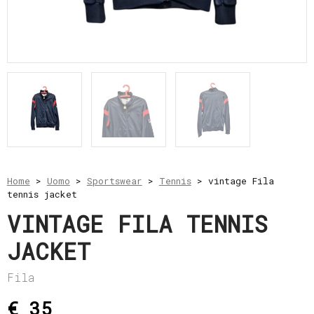
e
resi
Metodi
di
pagamento
Privacy
Policy
Il
mio
account
Home
>
Uomo
>
Sportswear
>
Tennis
> vintage Fila
tennis jacket
VINTAGE FILA TENNIS
JACKET
Fila
€ 35