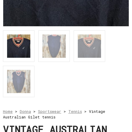
e
resi
Metodi
di
pagamento
Privacy
Policy
Il
mio
account
Home
>
Donna
>
Sportswear
>
Tennis
> Vintage
Australian Gilet tennis
VINTAGE AUSTRALIAN