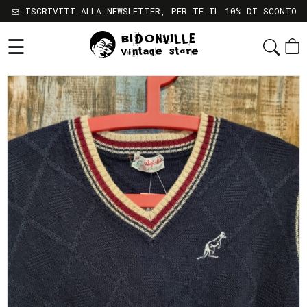
ISCRIVITI ALLA NEWSLETTER, PER TE IL 10% DI SCONTO
☰
Shop
Chi
Siamo
Sostenibilità
Servizi
Contatti
Gift
Card
Newsletter
Termini
e
Condizioni
Spedizioni