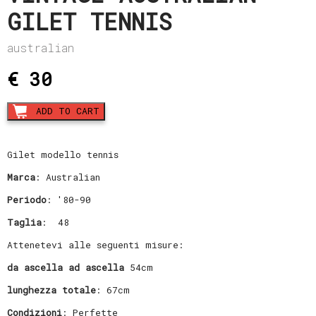
GILET TENNIS
australian
€ 30
Vintage
ADD TO CART
Australian
Gilet
tennis
Gilet modello tennis
quantity
Marca
: Australian
Periodo
: '80-90
Taglia
: 48
Attenetevi alle seguenti misure:
da ascella ad ascella
54cm
lunghezza totale
: 67cm
Condizioni
: Perfette