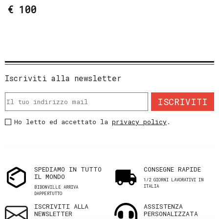
€ 100
Iscriviti alla newsletter
ISCRIVITI
Ho letto ed accettato la
privacy policy
.
SPEDIAMO IN TUTTO
CONSEGNE RAPIDE
IL MONDO
1/2 GIORNI LAVORATIVI IN
ITALIA
BIDONVILLE ARRIVA
DAPPERTUTTO
ISCRIVITI ALLA
ASSISTENZA
NEWSLETTER
PERSONALIZZATA