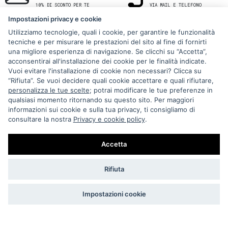
10% DI SCONTO PER TE
VIA MAIL E TELEFONO
Impostazioni privacy e cookie
Utilizziamo tecnologie, quali i cookie, per garantire le funzionalità
tecniche e per misurare le prestazioni del sito al fine di fornirti
una migliore esperienza di navigazione. Se clicchi su “Accetta”,
acconsentirai all'installazione dei cookie per le finalità indicate.
Vuoi evitare l'installazione di cookie non necessari? Clicca su
“Rifiuta”. Se vuoi decidere quali cookie accettare e quali rifiutare,
Via Melo 224/a, Bari, Italy, 70121
personalizza le tue scelte
; potrai modificare le tue preferenze in
qualsiasi momento ritornando su questo sito. Per maggiori
+39 080 990 5699
informazioni sui cookie e sulla tua privacy, ti consigliamo di
P.IVA: 05921860721
consultare la nostra
Privacy e cookie policy
.
Impostazioni Cookie
Accetta
Rifiuta
Impostazioni cookie