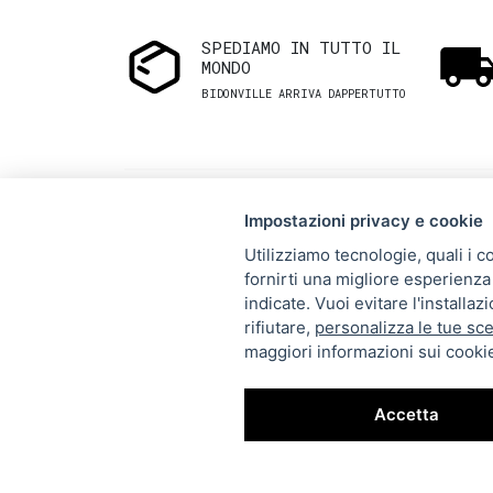
SPEDIAMO IN TUTTO IL
MONDO
BIDONVILLE ARRIVA DAPPERTUTTO
Impostazioni privacy e cookie
Utilizziamo tecnologie, quali i c
fornirti una migliore esperienza 
Via Melo 224/a, Bari, Italy,
indicate. Vuoi evitare l'installa
rifiutare,
personalizza le tue sce
70121
maggiori informazioni sui cookie
+39 080 990 5699
P.IVA: 05921860721
Accetta