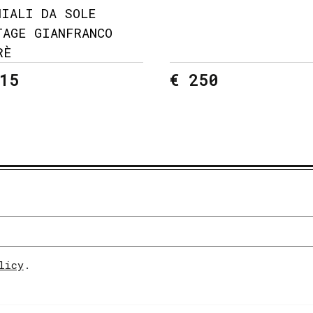
HIALI DA SOLE
TAGE GIANFRANCO
RÈ
15
€ 250
licy
.