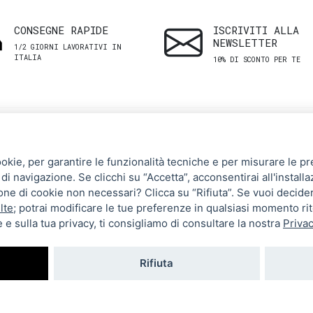
CONSEGNE RAPIDE
ISCRIVITI ALLA
NEWSLETTER
1/2 GIORNI LAVORATIVI IN
ITALIA
10% DI SCONTO PER TE
SHOP
ASSISTENZA
ookie, per garantire le funzionalità tecniche e per misurare le pres
CLIENTI
di navigazione. Se clicchi su “Accetta”, acconsentirai all'installa
Uomo
zione di cookie non necessari? Clicca su “Rifiuta”. Se vuoi decide
Termini e Condizioni
Donna
lte
; potrai modificare le tue preferenze in qualsiasi momento ri
 e sulla tua privacy, ti consigliamo di consultare la nostra
Privac
Spedizioni e resi
Brand
Metodi di pagamento
Tutti i prodotti
Rifiuta
Privacy Policy
Impostazioni cookie