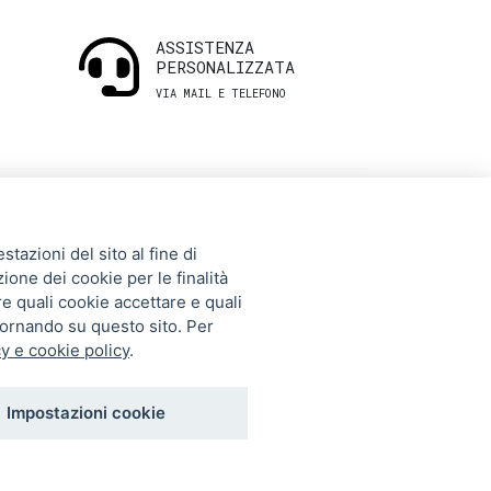
ASSISTENZA
PERSONALIZZATA
VIA MAIL E TELEFONO
INFORMAZIONI
tazioni del sito al fine di
UTILI
zione dei cookie per le finalità
re quali cookie accettare e quali
tornando su questo sito. Per
Storia
y e cookie policy
.
Gift Card
Contatti
Impostazioni cookie