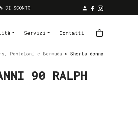
% DI SCONTO
lità
Servizi
Contatti
ns, Pantaloni e Bermuda
> Shorts donna
ANNI 90 RALPH