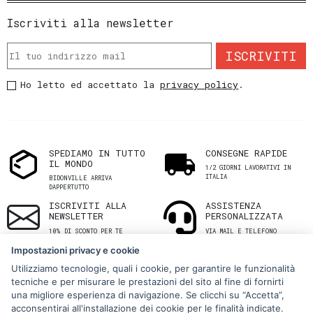
Iscriviti alla newsletter
ISCRIVITI
Ho letto ed accettato la
privacy policy
.
SPEDIAMO IN TUTTO
CONSEGNE RAPIDE
IL MONDO
1/2 GIORNI LAVORATIVI IN
ITALIA
BIDONVILLE ARRIVA
DAPPERTUTTO
ISCRIVITI ALLA
ASSISTENZA
NEWSLETTER
PERSONALIZZATA
10% DI SCONTO PER TE
VIA MAIL E TELEFONO
Impostazioni privacy e cookie
Utilizziamo tecnologie, quali i cookie, per garantire le funzionalità
tecniche e per misurare le prestazioni del sito al fine di fornirti
una migliore esperienza di navigazione. Se clicchi su “Accetta”,
acconsentirai all'installazione dei cookie per le finalità indicate.