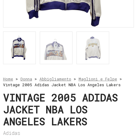
e
resi
Metodi
di
pagamento
Privacy
Policy
Il
mio
account
Home
>
Donna
>
Abbigliamento
>
Maglioni e Felpe
>
Vintage 2005 Adidas Jacket NBA Los Angeles Lakers
VINTAGE 2005 ADIDAS
JACKET NBA LOS
ANGELES LAKERS
Adidas