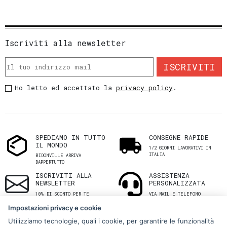
Iscriviti alla newsletter
ISCRIVITI
Ho letto ed accettato la
privacy policy
.
SPEDIAMO IN TUTTO
CONSEGNE RAPIDE
IL MONDO
1/2 GIORNI LAVORATIVI IN
ITALIA
BIDONVILLE ARRIVA
DAPPERTUTTO
ISCRIVITI ALLA
ASSISTENZA
NEWSLETTER
PERSONALIZZATA
10% DI SCONTO PER TE
VIA MAIL E TELEFONO
Impostazioni privacy e cookie
Utilizziamo tecnologie, quali i cookie, per garantire le funzionalità