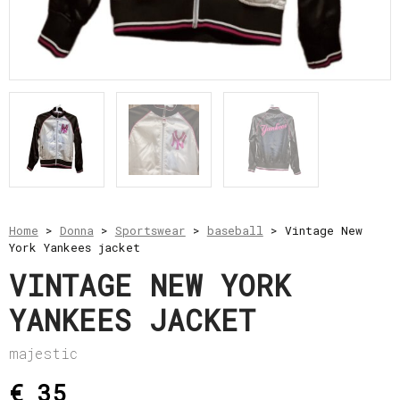
e
resi
Metodi
di
pagamento
Privacy
Policy
Il
mio
account
Home
>
Donna
>
Sportswear
>
baseball
> Vintage New
York Yankees jacket
VINTAGE NEW YORK
YANKEES JACKET
majestic
€ 35