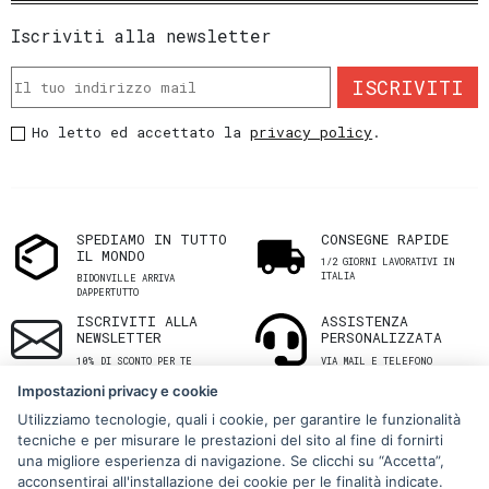
Iscriviti alla newsletter
ISCRIVITI
Ho letto ed accettato la
privacy policy
.
SPEDIAMO IN TUTTO
CONSEGNE RAPIDE
IL MONDO
1/2 GIORNI LAVORATIVI IN
ITALIA
BIDONVILLE ARRIVA
DAPPERTUTTO
ISCRIVITI ALLA
ASSISTENZA
NEWSLETTER
PERSONALIZZATA
10% DI SCONTO PER TE
VIA MAIL E TELEFONO
Impostazioni privacy e cookie
Utilizziamo tecnologie, quali i cookie, per garantire le funzionalità
tecniche e per misurare le prestazioni del sito al fine di fornirti
una migliore esperienza di navigazione. Se clicchi su “Accetta”,
acconsentirai all'installazione dei cookie per le finalità indicate.