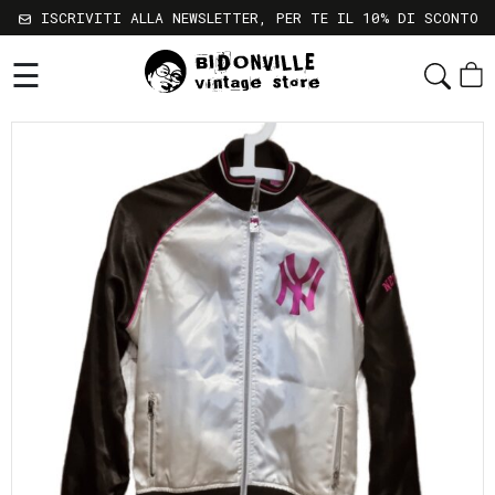
ISCRIVITI ALLA NEWSLETTER, PER TE IL 10% DI SCONTO
☰
Shop
Chi
Siamo
Sostenibilità
Servizi
Contatti
Gift
Card
Newsletter
Termini
e
Condizioni
Spedizioni