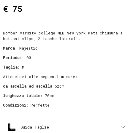
€ 75
Bomber Varsity college MLB New york Mets chiusura a
bottoni clips, 2 tasche laterali.
Marca
: Majestic
Periodo
: '00
Taglia
: M
Attenetevi alle seguenti misure:
da ascella ad ascella
52cm
lunghezza totale
: 70cm
Condizioni
: Perfette
Guida Taglie