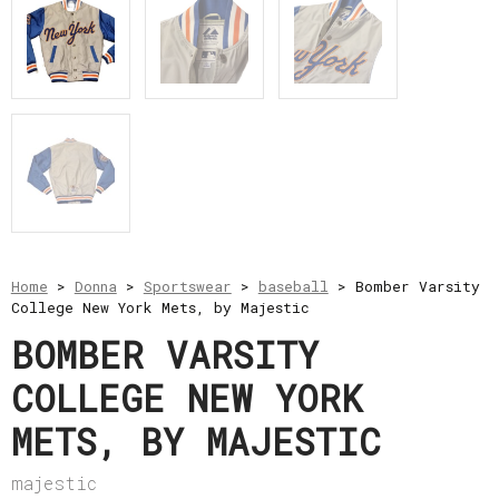
e
resi
Metodi
di
pagamento
Privacy
Policy
Il
mio
account
Home
>
Donna
>
Sportswear
>
baseball
> Bomber Varsity
College New York Mets, by Majestic
BOMBER VARSITY
COLLEGE NEW YORK
METS, BY MAJESTIC
majestic