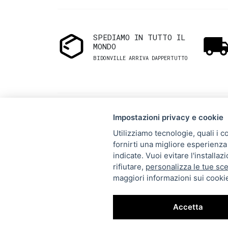
SPEDIAMO IN TUTTO IL
MONDO
BIDONVILLE ARRIVA DAPPERTUTTO
Impostazioni privacy e cookie
Utilizziamo tecnologie, quali i c
fornirti una migliore esperienza 
Via Melo 224/a, Bari, Italy,
indicate. Vuoi evitare l'installa
rifiutare,
personalizza le tue sce
70121
maggiori informazioni sui cookie
+39 080 990 5699
P.IVA: 05921860721
Accetta