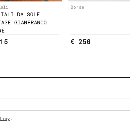
iali
Borse
HIALI DA SOLE
TAGE GIANFRANCO
RÈ
15
€ 250
licy
.