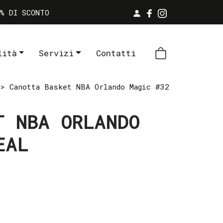
% DI SCONTO
lità
Servizi
Contatti
> Canotta Basket NBA Orlando Magic #32
T NBA ORLANDO
EAL