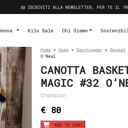
ISCRIVITI ALLA NEWSLETTER, PER TE IL 10
Donna
Kilo Sale
Chi Siamo
Sostenibi
Home
>
Uomo
>
Sportswear
>
Basket
O’Neal
CANOTTA BASKE
MAGIC #32 O’N
Champion
€ 80
Canotta
ADD TO CART