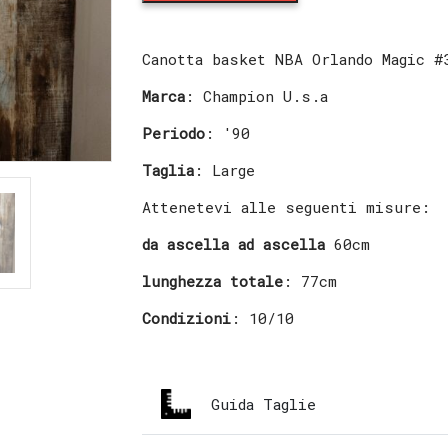
Basket
NBA
Orlando
Canotta basket NBA Orlando Magic #
Magic
#32
Marca
: Champion U.s.a
O'Neal
Periodo
: '90
quantity
Taglia
: Large
Attenetevi alle seguenti misure:
da ascella ad ascella
60cm
lunghezza totale
: 77cm
Condizioni
: 10/10
Guida Taglie