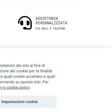
ASSISTENZA
PERSONALIZZATA
VIA MAIL E TELEFONO
INFORMAZIONI
tazioni del sito al fine di
UTILI
zione dei cookie per le finalità
re quali cookie accettare e quali
tornando su questo sito. Per
Storia
y e cookie policy
.
Gift Card
Contatti
Impostazioni cookie