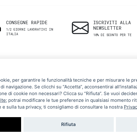
CONSEGNE RAPIDE
ISCRIVITI ALLA
NEWSLETTER
1/2 GIORNI LAVORATIVI IN
ITALIA
10% DI SCONTO PER TE
SHOP
ASSISTENZA
ookie, per garantire le funzionalità tecniche e per misurare le pres
CLIENTI
di navigazione. Se clicchi su “Accetta”, acconsentirai all'installa
Uomo
zione di cookie non necessari? Clicca su “Rifiuta”. Se vuoi decide
Termini e Condizioni
Donna
lte
; potrai modificare le tue preferenze in qualsiasi momento ri
 e sulla tua privacy, ti consigliamo di consultare la nostra
Privac
Spedizioni e resi
Brand
Metodi di pagamento
Tutti i prodotti
Rifiuta
Privacy Policy
Impostazioni cookie