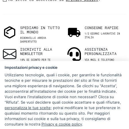
SPEDIAMO IN TUTTO
CONSEGNE RAPIDE
IL MONDO
1/2 GIORNI LAVORATIVI IN
ITALIA
BIDONVILLE ARRIVA
DAPPERTUTTO
ISCRIVITI ALLA
ASSISTENZA
NEWSLETTER
PERSONALIZZATA
10% DI SCONTO PER TE
VIA MAIL E TELEFONO
Impostazioni privacy e cookie
Utilizziamo tecnologie, quali i cookie, per garantire le funzionalità
tecniche e per misurare le prestazioni del sito al fine di fornirti
una migliore esperienza di navigazione. Se clicchi su “Accetta”,
acconsentirai all'installazione dei cookie per le finalità indicate.
Vuoi evitare l'installazione di cookie non necessari? Clicca su
“Rifiuta”. Se vuoi decidere quali cookie accettare e quali rifiutare,
Via Melo 224/a, Bari, Italy, 70121
personalizza le tue scelte
; potrai modificare le tue preferenze in
qualsiasi momento ritornando su questo sito. Per maggiori
+39 080 990 5699
informazioni sui cookie e sulla tua privacy, ti consigliamo di
P.IVA: 05921860721
consultare la nostra
Privacy e cookie policy
.