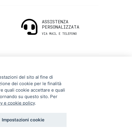
ASSISTENZA
PERSONALIZZATA
VIA MAIL E TELEFONO
INFORMAZIONI
tazioni del sito al fine di
UTILI
zione dei cookie per le finalità
re quali cookie accettare e quali
tornando su questo sito. Per
Storia
y e cookie policy
.
Gift Card
Contatti
Impostazioni cookie