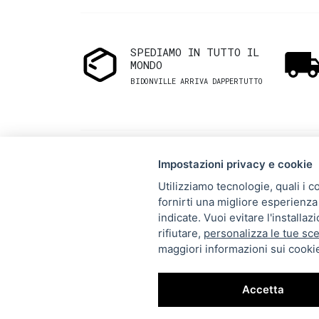
SPEDIAMO IN TUTTO IL
MONDO
BIDONVILLE ARRIVA DAPPERTUTTO
Impostazioni privacy e cookie
Utilizziamo tecnologie, quali i c
fornirti una migliore esperienza 
Via Melo 224/a, Bari, Italy,
indicate. Vuoi evitare l'installa
rifiutare,
personalizza le tue sce
70121
maggiori informazioni sui cookie
+39 080 990 5699
P.IVA: 05921860721
Accetta