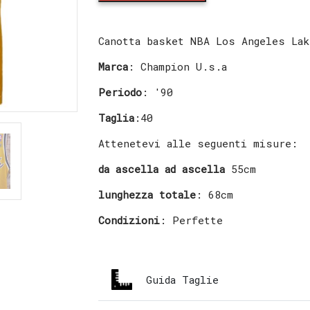
NBA
Los
Angeles
Canotta basket NBA Los Angeles La
Lakers
8
Marca
: Champion U.s.a
Kobe
Periodo
: '90
Bryant
quantity
Taglia
:40
Attenetevi alle seguenti misure:
da ascella ad ascella
55cm
lunghezza totale
: 68cm
Condizioni
: Perfette
Guida Taglie