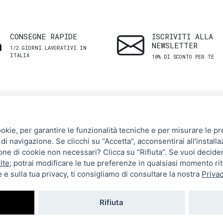
CONSEGNE RAPIDE
ISCRIVITI ALLA
NEWSLETTER
1/2 GIORNI LAVORATIVI IN
ITALIA
10% DI SCONTO PER TE
SHOP
ASSISTENZA
ookie, per garantire le funzionalità tecniche e per misurare le pres
CLIENTI
di navigazione. Se clicchi su “Accetta”, acconsentirai all'installa
Uomo
zione di cookie non necessari? Clicca su “Rifiuta”. Se vuoi decide
Termini e Condizioni
Donna
lte
; potrai modificare le tue preferenze in qualsiasi momento ri
 e sulla tua privacy, ti consigliamo di consultare la nostra
Privac
Spedizioni e resi
Brand
Metodi di pagamento
Tutti i prodotti
Rifiuta
Privacy Policy
Impostazioni cookie