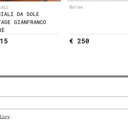
iali
Borse
HIALI DA SOLE
TAGE GIANFRANCO
RÈ
15
€ 250
licy
.