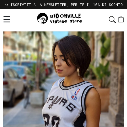
ISCRIVITI ALLA NEWSLETTER, PER TE IL 10% DI SCONTO
☰
Shop
Chi
Siamo
Sostenibilità
Servizi
Contatti
Gift
Card
Newsletter
Termini
e
Condizioni
Spedizioni