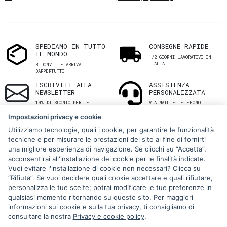
SPEDIAMO IN TUTTO
CONSEGNE RAPIDE
IL MONDO
1/2 GIORNI LAVORATIVI IN
ITALIA
BIDONVILLE ARRIVA
DAPPERTUTTO
ISCRIVITI ALLA
ASSISTENZA
NEWSLETTER
PERSONALIZZATA
10% DI SCONTO PER TE
VIA MAIL E TELEFONO
Impostazioni privacy e cookie
Utilizziamo tecnologie, quali i cookie, per garantire le funzionalità
tecniche e per misurare le prestazioni del sito al fine di fornirti
una migliore esperienza di navigazione. Se clicchi su “Accetta”,
acconsentirai all'installazione dei cookie per le finalità indicate.
Vuoi evitare l'installazione di cookie non necessari? Clicca su
“Rifiuta”. Se vuoi decidere quali cookie accettare e quali rifiutare,
Via Melo 224/a, Bari, Italy, 70121
personalizza le tue scelte
; potrai modificare le tue preferenze in
qualsiasi momento ritornando su questo sito. Per maggiori
+39 080 990 5699
informazioni sui cookie e sulla tua privacy, ti consigliamo di
P.IVA: 05921860721
consultare la nostra
Privacy e cookie policy
.