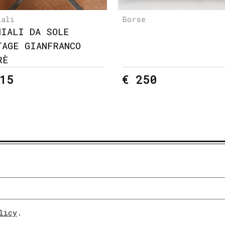
iali
Borse
HIALI DA SOLE
TAGE GIANFRANCO
RÈ
15
€ 250
licy
.