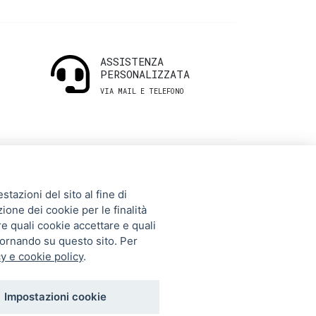
ASSISTENZA
PERSONALIZZATA
VIA MAIL E TELEFONO
INFORMAZIONI
tazioni del sito al fine di
UTILI
zione dei cookie per le finalità
re quali cookie accettare e quali
tornando su questo sito. Per
Storia
y e cookie policy
.
Gift Card
Contatti
Impostazioni cookie