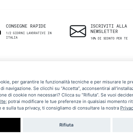
CONSEGNE RAPIDE
ISCRIVITI ALLA
NEWSLETTER
1/2 GIORNI LAVORATIVI IN
ITALIA
10% DI SCONTO PER TE
SHOP
ASSISTENZA
ookie, per garantire le funzionalità tecniche e per misurare le pres
CLIENTI
di navigazione. Se clicchi su “Accetta”, acconsentirai all'installa
Uomo
zione di cookie non necessari? Clicca su “Rifiuta”. Se vuoi decide
Termini e Condizioni
Donna
lte
; potrai modificare le tue preferenze in qualsiasi momento ri
 e sulla tua privacy, ti consigliamo di consultare la nostra
Privac
Spedizioni e resi
Brand
Metodi di pagamento
Tutti i prodotti
Rifiuta
Privacy Policy