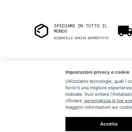
SPEDIAMO IN TUTTO IL
MONDO
BIDONVILLE ARRIVA DAPPERTUTTO
Impostazioni privacy e cookie
Utilizziamo tecnologie, quali i c
fornirti una migliore esperienza 
Via Melo 224/a, Bari, Italy,
indicate. Vuoi evitare l'installa
rifiutare,
personalizza le tue sce
70121
maggiori informazioni sui cookie
+39 080 990 5699
P.IVA: 05921860721
Accetta