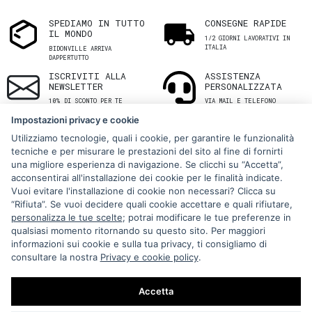
SPEDIAMO IN TUTTO
CONSEGNE RAPIDE
IL MONDO
1/2 GIORNI LAVORATIVI IN
ITALIA
BIDONVILLE ARRIVA
DAPPERTUTTO
ISCRIVITI ALLA
ASSISTENZA
NEWSLETTER
PERSONALIZZATA
10% DI SCONTO PER TE
VIA MAIL E TELEFONO
Impostazioni privacy e cookie
Utilizziamo tecnologie, quali i cookie, per garantire le funzionalità
tecniche e per misurare le prestazioni del sito al fine di fornirti
una migliore esperienza di navigazione. Se clicchi su “Accetta”,
acconsentirai all'installazione dei cookie per le finalità indicate.
Vuoi evitare l'installazione di cookie non necessari? Clicca su
“Rifiuta”. Se vuoi decidere quali cookie accettare e quali rifiutare,
Via Melo 224/a, Bari, Italy, 70121
personalizza le tue scelte
; potrai modificare le tue preferenze in
qualsiasi momento ritornando su questo sito. Per maggiori
+39 080 990 5699
informazioni sui cookie e sulla tua privacy, ti consigliamo di
P.IVA: 05921860721
consultare la nostra
Privacy e cookie policy
.
Impostazioni Cookie
Accetta