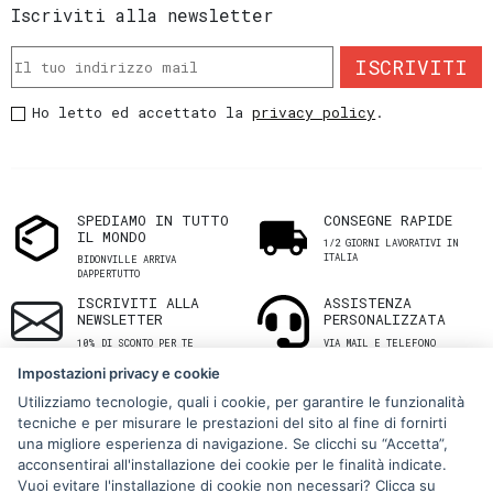
Iscriviti alla newsletter
ISCRIVITI
Ho letto ed accettato la
privacy policy
.
SPEDIAMO IN TUTTO
CONSEGNE RAPIDE
IL MONDO
1/2 GIORNI LAVORATIVI IN
ITALIA
BIDONVILLE ARRIVA
DAPPERTUTTO
ISCRIVITI ALLA
ASSISTENZA
NEWSLETTER
PERSONALIZZATA
10% DI SCONTO PER TE
VIA MAIL E TELEFONO
Impostazioni privacy e cookie
Utilizziamo tecnologie, quali i cookie, per garantire le funzionalità
tecniche e per misurare le prestazioni del sito al fine di fornirti
una migliore esperienza di navigazione. Se clicchi su “Accetta”,
acconsentirai all'installazione dei cookie per le finalità indicate.
Vuoi evitare l'installazione di cookie non necessari? Clicca su