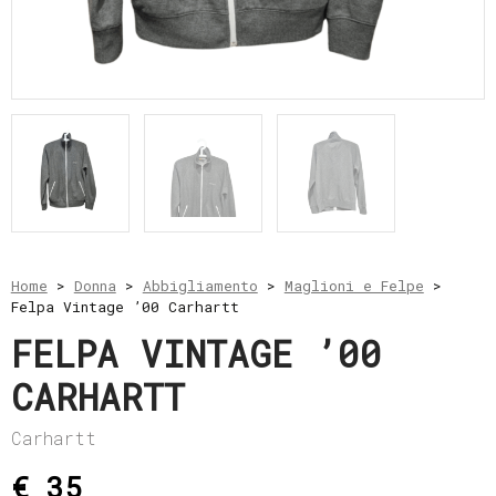
e
resi
Metodi
di
pagamento
Privacy
Policy
Il
mio
account
Home
>
Donna
>
Abbigliamento
>
Maglioni e Felpe
>
Felpa Vintage ’00 Carhartt
FELPA VINTAGE ’00
CARHARTT
Carhartt
€ 35