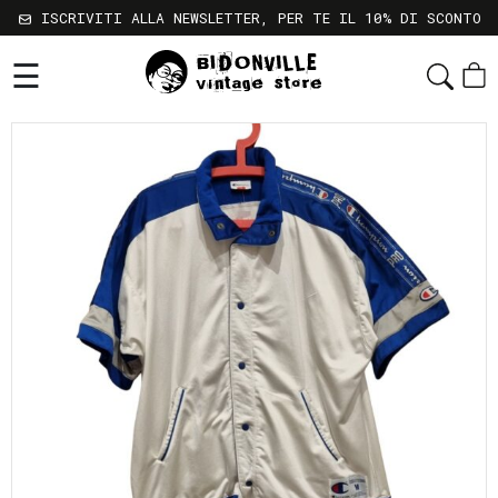
ISCRIVITI ALLA NEWSLETTER, PER TE IL 10% DI SCONTO
☰
Shop
Chi
Siamo
Sostenibilità
Servizi
Contatti
Gift
Card
Newsletter
Termini
e
Condizioni
Spedizioni