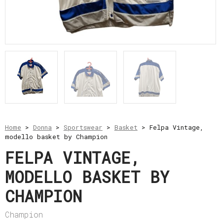
e
resi
Metodi
di
pagamento
Privacy
Policy
Il
mio
account
Home
>
Donna
>
Sportswear
>
Basket
> Felpa Vintage,
modello basket by Champion
FELPA VINTAGE,
MODELLO BASKET BY
CHAMPION
Champion