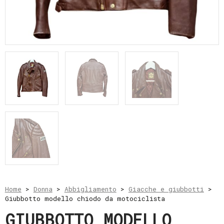
e
resi
Metodi
di
pagamento
Privacy
Policy
Il
mio
account
Home
>
Donna
>
Abbigliamento
>
Giacche e giubbotti
>
Giubbotto modello chiodo da motociclista
GIUBBOTTO MODELLO