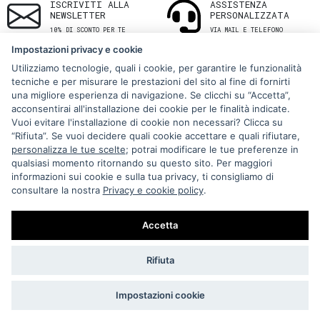
ISCRIVITI ALLA
ASSISTENZA
NEWSLETTER
PERSONALIZZATA
10% DI SCONTO PER TE
VIA MAIL E TELEFONO
Impostazioni privacy e cookie
Utilizziamo tecnologie, quali i cookie, per garantire le funzionalità
tecniche e per misurare le prestazioni del sito al fine di fornirti
una migliore esperienza di navigazione. Se clicchi su “Accetta”,
acconsentirai all'installazione dei cookie per le finalità indicate.
Vuoi evitare l'installazione di cookie non necessari? Clicca su
“Rifiuta”. Se vuoi decidere quali cookie accettare e quali rifiutare,
Via Melo 224/a, Bari, Italy, 70121
personalizza le tue scelte
; potrai modificare le tue preferenze in
qualsiasi momento ritornando su questo sito. Per maggiori
+39 080 990 5699
informazioni sui cookie e sulla tua privacy, ti consigliamo di
P.IVA: 05921860721
consultare la nostra
Privacy e cookie policy
.
Impostazioni Cookie
Accetta
Rifiuta
Impostazioni cookie