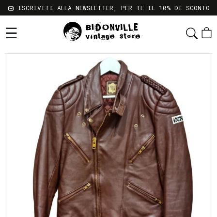
ISCRIVITI ALLA NEWSLETTER, PER TE IL 10% DI SCONTO
☰
Shop
Chi
Siamo
Sostenibilità
Servizi
Contatti
Gift
Card
Newsletter
Termini
e
Condizioni
Spedizioni