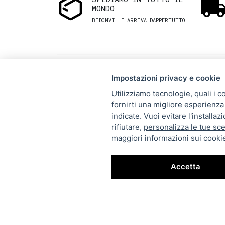
MONDO
BIDONVILLE ARRIVA DAPPERTUTTO
Impostazioni privacy e cookie
Utilizziamo tecnologie, quali i c
fornirti una migliore esperienza 
Via Melo 224/a, Bari, Italy,
indicate. Vuoi evitare l'installa
rifiutare,
personalizza le tue sce
70121
maggiori informazioni sui cookie
+39 080 990 5699
P.IVA: 05921860721
Accetta