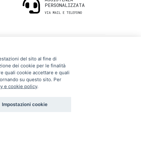
PERSONALIZZATA
VIA MAIL E TELEFONO
INFORMAZIONI
tazioni del sito al fine di
UTILI
zione dei cookie per le finalità
re quali cookie accettare e quali
tornando su questo sito. Per
Storia
y e cookie policy
.
Gift Card
Contatti
Impostazioni cookie