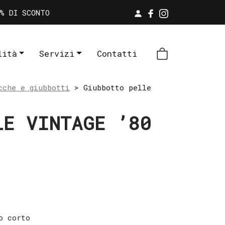
% DI SCONTO
lità
Servizi
Contatti
cche e giubbotti
> Giubbotto pelle
LE VINTAGE ’80
o corto