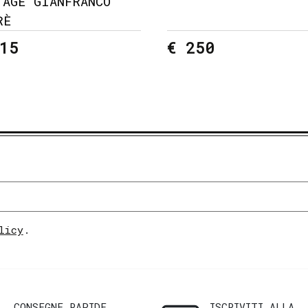
TAGE GIANFRANCO
RÈ
15
€ 250
licy
.
CONSEGNE RAPIDE
ISCRIVITI ALLA