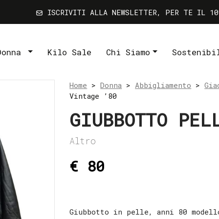
ISCRIVITI ALLA NEWSLETTER, PER TE IL 10
Donna
Kilo Sale
Chi Siamo
Sostenibi
Home
>
Donna
>
Abbigliamento
>
Gia
Vintage ’80
GIUBBOTTO PEL
Altro
€ 80
Giubbotto in pelle, anni 80 modell