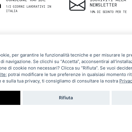
NEWSLETTER
1/2 GIORNI LAVORATIVI IN
ITALIA
10% DI SCONTO PER TE
SHOP
ASSISTENZA
ookie, per garantire le funzionalità tecniche e per misurare le pres
CLIENTI
di navigazione. Se clicchi su “Accetta”, acconsentirai all'installa
Uomo
zione di cookie non necessari? Clicca su “Rifiuta”. Se vuoi decide
Termini e Condizioni
Donna
lte
; potrai modificare le tue preferenze in qualsiasi momento ri
 e sulla tua privacy, ti consigliamo di consultare la nostra
Privac
Spedizioni e resi
Brand
Metodi di pagamento
Tutti i prodotti
Rifiuta
Privacy Policy
Impostazioni cookie