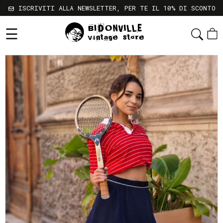
ISCRIVITI ALLA NEWSLETTER, PER TE IL 10% DI SCONTO
☰
Shop
Chi
Siamo
Sostenibilità
Servizi
Contatti
Gift
Card
Newsletter
Termini
e
Condizioni
Spedizioni