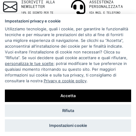
ISCRIVITI ALLA
ASSISTENZA
NEWSLETTER
PERSONALIZZATA
10% DI SCONTO PER TE
VIA MAIL E TELEFONO
Impostazioni privacy e cookie
Utilizziamo tecnologie, quali i cookie, per garantire le funzionalità
tecniche e per misurare le prestazioni del sito al fine di fornirti
una migliore esperienza di navigazione. Se clicchi su “Accetta”,
acconsentirai all'installazione dei cookie per le finalità indicate.
Vuoi evitare l'installazione di cookie non necessari? Clicca su
“Rifiuta”. Se vuoi decidere quali cookie accettare e quali rifiutare,
Via Melo 224/a, Bari, Italy, 70121
personalizza le tue scelte
; potrai modificare le tue preferenze in
qualsiasi momento ritornando su questo sito. Per maggiori
+39 080 990 5699
informazioni sui cookie e sulla tua privacy, ti consigliamo di
P.IVA: 05921860721
consultare la nostra
Privacy e cookie policy
.
Impostazioni Cookie
Accetta
Rifiuta
Impostazioni cookie