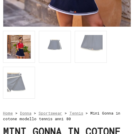
e
resi
Metodi
di
pagamento
Privacy
Policy
Il
mio
account
Home
>
Donna
>
Sportswear
>
Tennis
> Mini Gonna in
cotone modello tennis anni 80
MINI GONNA IN COTONE